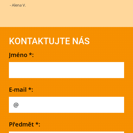
- Alena V.
KONTAKTUJTE NÁS
Jméno *:
E-mail *:
Předmět *: