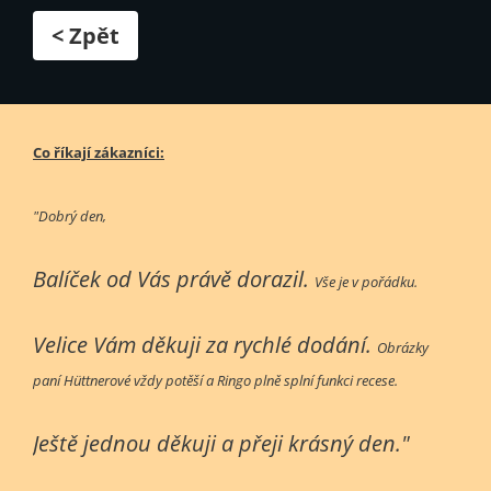
< Zpět
Co říkají zákazníci:
"Dobrý den,
Balíček od Vás právě dorazil.
Vše je v pořádku.
Velice Vám děkuji za rychlé dodání.
Obrázky
paní Hüttnerové vždy potěší a Ringo plně splní funkci recese.
Ještě jednou děkuji a přeji krásný den."