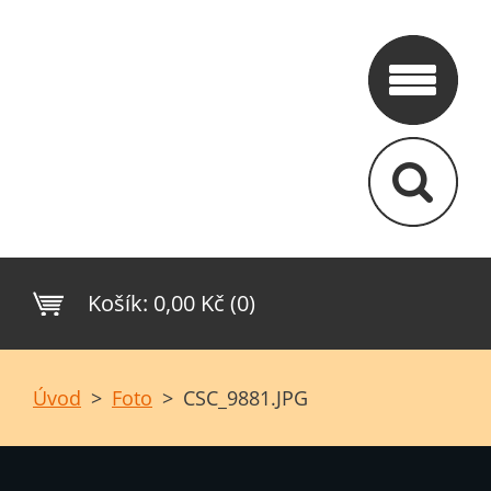
Košík:
0,00 Kč (0)
Úvod
>
Foto
>
CSC_9881.JPG