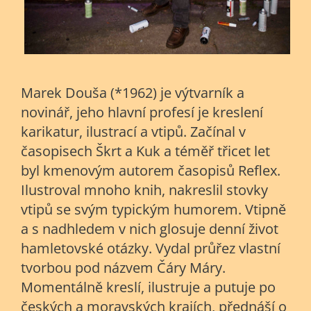
Marek Douša (*1962) je výtvarník a
novinář, jeho hlavní profesí je kreslení
karikatur, ilustrací a vtipů. Začínal v
časopisech Škrt a Kuk a téměř třicet let
byl kmenovým autorem časopisů Reflex.
Ilustroval mnoho knih, nakreslil stovky
vtipů se svým typickým humorem. Vtipně
a s nadhledem v nich glosuje denní život
hamletovské otázky. Vydal průřez vlastní
tvorbou pod názvem Čáry Máry.
Momentálně kreslí, ilustruje a putuje po
českých a moravských krajích, přednáší o