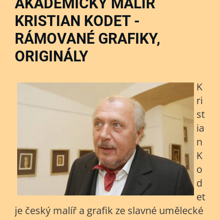
AKADEMICKÝ MALÍŘ
KRISTIAN KODET -
RÁMOVANÉ GRAFIKY,
ORIGINÁLY
K
ri
st
ia
n
K
o
d
et
je český malíř a grafik ze slavné umělecké