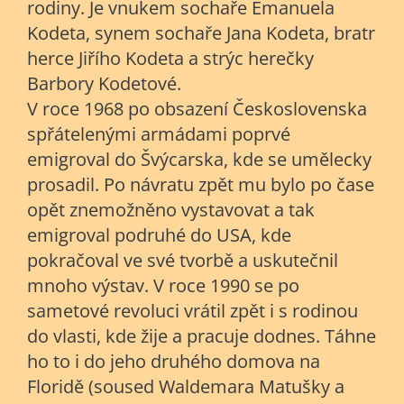
rodiny. Je vnukem sochaře Emanuela
Kodeta, synem sochaře Jana Kodeta, bratr
herce Jiřího Kodeta a strýc herečky
Barbory Kodetové.
V roce 1968 po obsazení Československa
spřátelenými armádami poprvé
emigroval do Švýcarska, kde se umělecky
prosadil. Po návratu zpět mu bylo po čase
opět znemožněno vystavovat a tak
emigroval podruhé do USA, kde
pokračoval ve své tvorbě a uskutečnil
mnoho výstav. V roce 1990 se po
sametové revoluci vrátil zpět i s rodinou
do vlasti, kde žije a pracuje dodnes. Táhne
ho to i do jeho druhého domova na
Floridě (soused Waldemara Matušky a