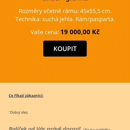
Rozměry včetně rámu: 45x55,5 cm.
Technika: suchá jehla. Rám/pasparta.
19 000,00 Kč
Vaše cena:
Co říkají zákazníci:
"Dobrý den,
Balíček od Vás právě dorazil.
Vše je v pořádku.