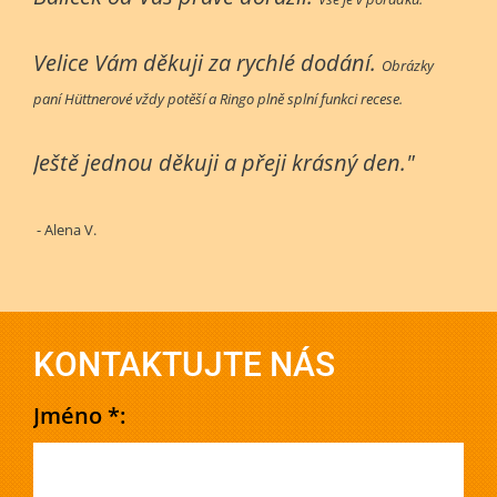
Velice Vám děkuji za rychlé dodání.
Obrázky
paní Hüttnerové vždy potěší a Ringo plně splní funkci recese.
Ještě jednou děkuji a přeji krásný den."
- Alena V.
KONTAKTUJTE NÁS
Jméno *: