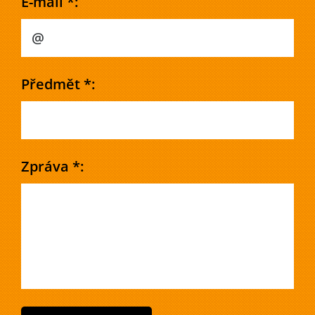
E-mail *:
Předmět *:
Zpráva *: