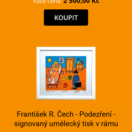
2 500,00 Kč
Vaše cena:
František R. Čech - Podezření -
signovaný umělecký tisk v rámu