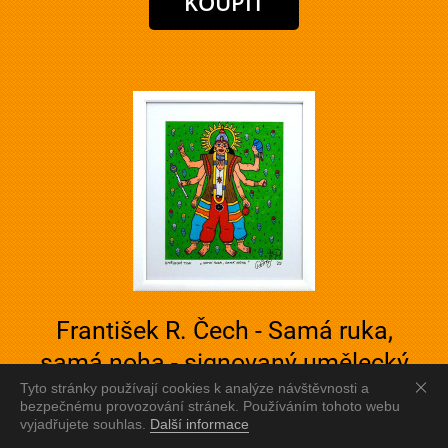
František R. Čech - Samá ruka,
samá noha - signovaný umělecký
tisk v rámu
Tyto stránky používají cookies k analýze návštěvnosti a
bezpečnému provozování stránek. Používáním tohoto webu
vyjadřujete souhlas.
Další informace
Rozměry včetně rámu: 33x37 cm.