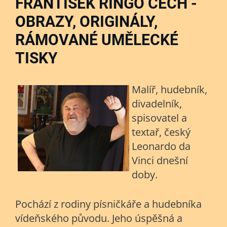
FRANTIŠEK RINGO ČECH -
OBRAZY, ORIGINÁLY,
RÁMOVANÉ UMĚLECKÉ
TISKY
Malíř, hudebník,
divadelník,
spisovatel a
textař, český
Leonardo da
Vinci dnešní
doby.
Pochází z rodiny písničkáře a hudebníka
vídeňského původu. Jeho úspěšná a