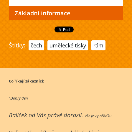
Základní informace
Štítky
:
čech
umělecké tisky
rám
Co říkají zákazníci:
"Dobrý den,
Balíček od Vás právě dorazil.
Vše je v pořádku.