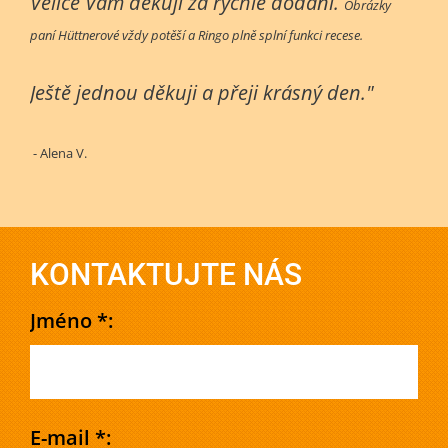
Velice Vám děkuji za rychlé dodání.
Obrázky
paní Hüttnerové vždy potěší a Ringo plně splní funkci recese.
Ještě jednou děkuji a přeji krásný den."
- Alena V.
KONTAKTUJTE NÁS
Jméno *:
E-mail *: