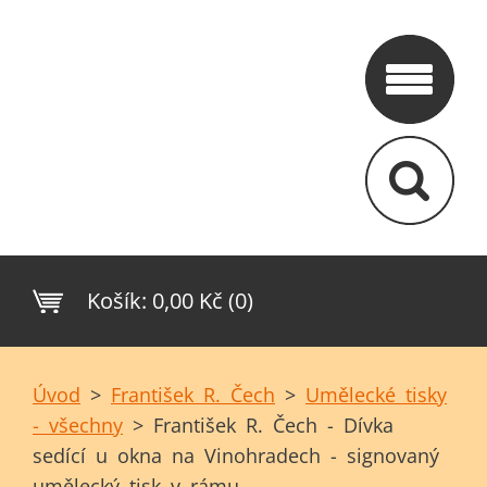
Košík:
0,00 Kč (0)
Úvod
>
František R. Čech
>
Umělecké tisky
- všechny
>
František R. Čech - Dívka
sedící u okna na Vinohradech - signovaný
umělecký tisk v rámu