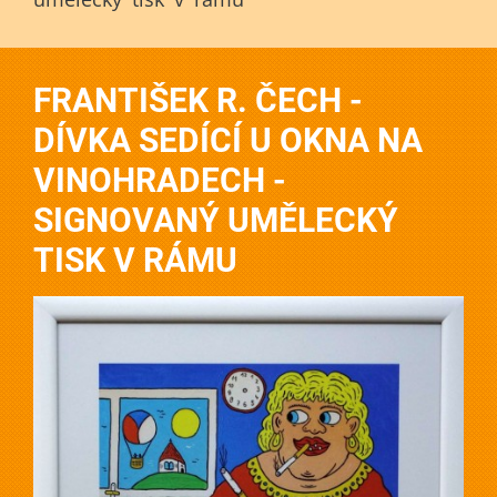
FRANTIŠEK R. ČECH -
DÍVKA SEDÍCÍ U OKNA NA
VINOHRADECH -
SIGNOVANÝ UMĚLECKÝ
TISK V RÁMU