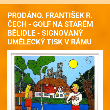
PRODÁNO. FRANTIŠEK R.
ČECH - GOLF NA STARÉM
BĚLIDLE - SIGNOVANÝ
UMĚLECKÝ TISK V RÁMU