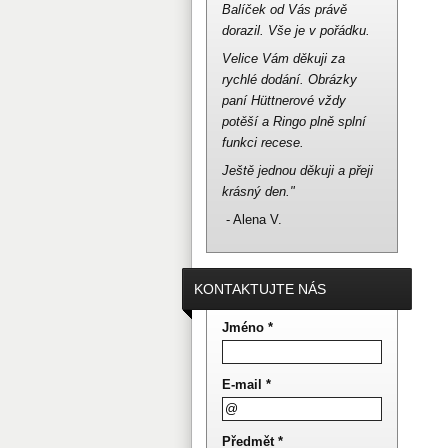
Balíček od Vás právě
dorazil.
Vše je v pořádku.
Velice Vám děkuji za
rychlé dodání.
Obrázky
paní Hüttnerové vždy
potěší a Ringo plně splní
funkci recese.
Ještě jednou děkuji a přeji
krásný den."
- Alena V.
KONTAKTUJTE NÁS
Jméno *
E-mail *
Předmět *