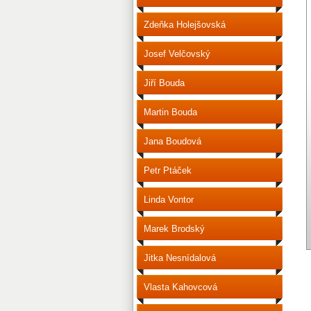
Zdeňka Holejšovská
Josef Velčovský
Jiří Bouda
Martin Bouda
Jana Boudová
Petr Ptáček
Linda Vontor
Marek Brodský
Jitka Nesnídalová
Vlasta Kahovcová