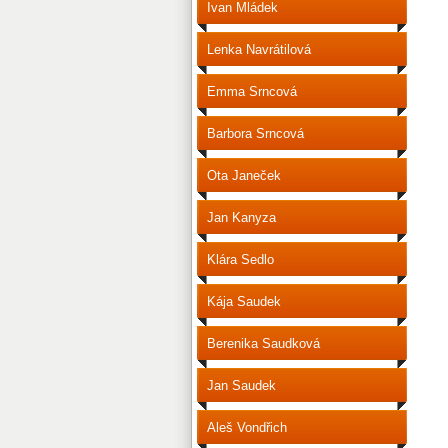
Ivan Mládek
Lenka Navrátilová
Emma Srncová
Barbora Srncová
Ota Janeček
Jan Kanyza
Klára Sedlo
Kája Saudek
Berenika Saudková
Jan Saudek
Aleš Vondřich