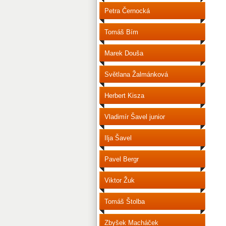
Petra Černocká
Tomáš Bím
Marek Douša
Světlana Žalmánková
Herbert Kisza
Vladimír Šavel junior
Ilja Šavel
Pavel Bergr
Viktor Žuk
Tomáš Štolba
Zbyšek Macháček