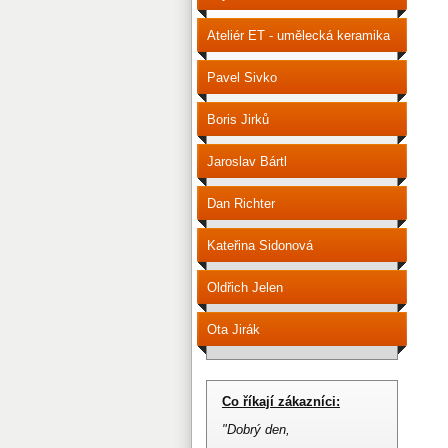
Ateliér ET - umělecká keramika
Pavel Sivko
Boris Jirků
Jaroslav Bártl
Dan Richter
Kateřina Sidonová
Oldřich Jelen
Ota Jirák
Co říkají zákazníci:
"Dobrý den,