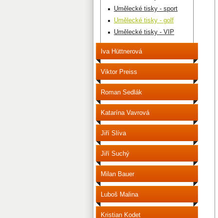
Umělecké tisky - sport
Umělecké tisky - golf
Umělecké tisky - VIP
Iva Hüttnerová
Viktor Preiss
Roman Sedlák
Katarína Vavrová
Jiří Slíva
Jiří Suchý
Milan Bauer
Luboš Malina
Kristian Kodet