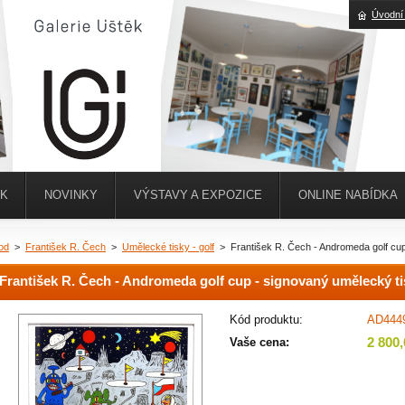
Úvodní
ĚK
NOVINKY
VÝSTAVY A EXPOZICE
ONLINE NABÍDKA
od
>
František R. Čech
>
Umělecké tisky - golf
>
František R. Čech - Andromeda golf cu
František R. Čech - Andromeda golf cup - signovaný umělecký t
Kód produktu:
AD444
2 800
Vaše cena: