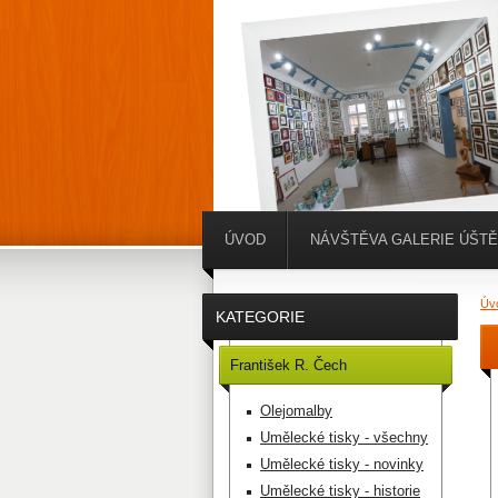
ÚVOD
NÁVŠTĚVA GALERIE ÚŠT
Úv
KATEGORIE
František R. Čech
Olejomalby
Umělecké tisky - všechny
Umělecké tisky - novinky
Umělecké tisky - historie