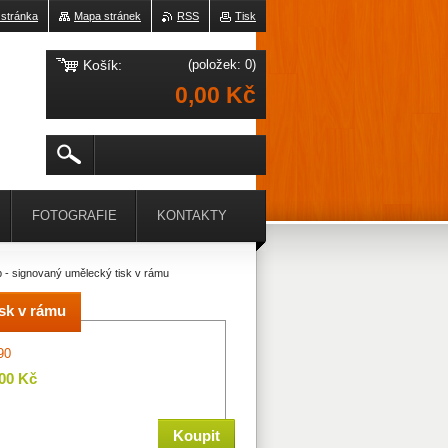
 stránka
Mapa stránek
RSS
Tisk
Košík:
(položek: 0)
0,00 Kč
FOTOGRAFIE
KONTAKTY
p - signovaný umělecký tisk v rámu
isk v rámu
90
,00 Kč