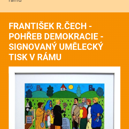
FRANTIŠEK R.ČECH -
POHŘEB DEMOKRACIE -
SIGNOVANÝ UMĚLECKÝ
TISK V RÁMU