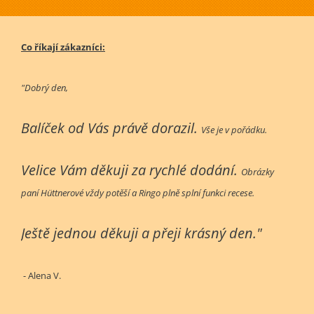
Co říkají zákazníci:
"Dobrý den,
Balíček od Vás právě dorazil.
Vše je v pořádku.
Velice Vám děkuji za rychlé dodání.
Obrázky
paní Hüttnerové vždy potěší a Ringo plně splní funkci recese.
Ještě jednou děkuji a přeji krásný den."
- Alena V.