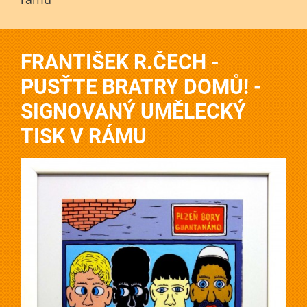
FRANTIŠEK R.ČECH -
PUSŤTE BRATRY DOMŮ! -
SIGNOVANÝ UMĚLECKÝ
TISK V RÁMU