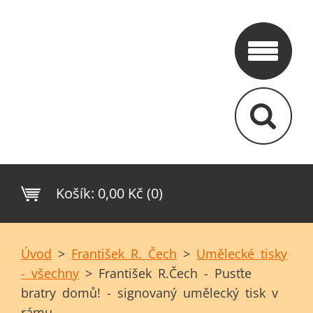
Košík:
0,00 Kč (0)
Úvod
>
František R. Čech
>
Umělecké tisky
- všechny
>
František R.Čech - Pusťte
bratry domů! - signovaný umělecký tisk v
rámu