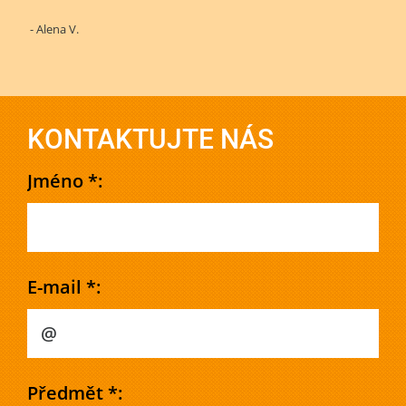
- Alena V.
KONTAKTUJTE NÁS
Jméno *:
E-mail *:
Předmět *: