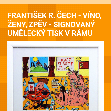
FRANTIŠEK R. ČECH - VÍNO,
ŽENY, ZPĚV - SIGNOVANÝ
UMĚLECKÝ TISK V RÁMU