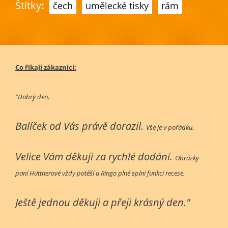
Štítky
:
čech
umělecké tisky
rám
Co říkají zákazníci:
"Dobrý den,
Balíček od Vás právě dorazil.
Vše je v pořádku.
Velice Vám děkuji za rychlé dodání.
Obrázky
paní Hüttnerové vždy potěší a Ringo plně splní funkci recese.
Ještě jednou děkuji a přeji krásný den."