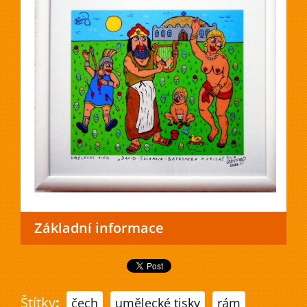
Základní informace
Štítky
:
čech
umělecké tisky
rám