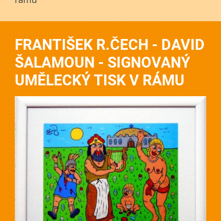
FRANTIŠEK R.ČECH - DAVID
ŠALAMOUN - SIGNOVANÝ
UMĚLECKÝ TISK V RÁMU