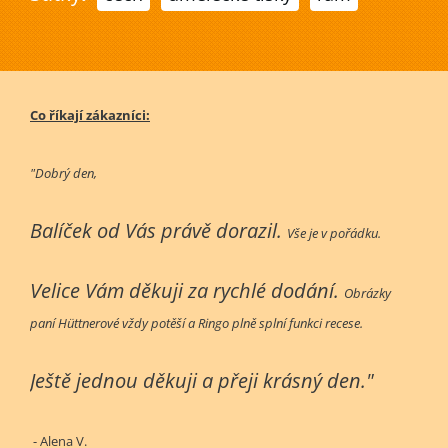
Co říkají zákazníci:
"Dobrý den,
Balíček od Vás právě dorazil.
Vše je v pořádku.
Velice Vám děkuji za rychlé dodání.
Obrázky
paní Hüttnerové vždy potěší a Ringo plně splní funkci recese.
Ještě jednou děkuji a přeji krásný den."
- Alena V.