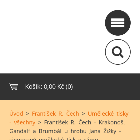
Košík:
0,00 Kč (0)
Úvod
>
František R. Čech
>
Umělecké tisky
- všechny
>
František R. Čech - Krakonoš,
Gandalf a Brumbál u hrobu Jana Žižky -
signovaný umělecký tisk v rámu