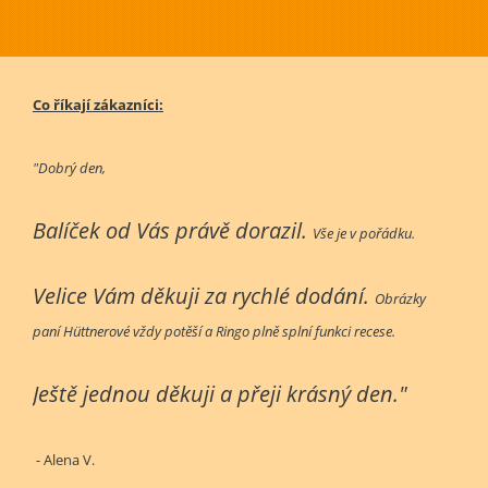
Co říkají zákazníci:
"Dobrý den,
Balíček od Vás právě dorazil.
Vše je v pořádku.
Velice Vám děkuji za rychlé dodání.
Obrázky
paní Hüttnerové vždy potěší a Ringo plně splní funkci recese.
Ještě jednou děkuji a přeji krásný den."
- Alena V.