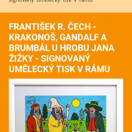
FRANTIŠEK R. ČECH -
KRAKONOŠ, GANDALF A
BRUMBÁL U HROBU JANA
ŽIŽKY - SIGNOVANÝ
UMĚLECKÝ TISK V RÁMU