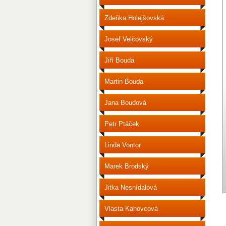
Zdeňka Holejšovská
Josef Velčovský
Jiří Bouda
Martin Bouda
Jana Boudová
Petr Ptáček
Linda Vontor
Marek Brodský
Jitka Nesnídalová
Vlasta Kahovcová