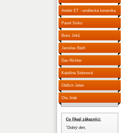
Ateliér ET - umělecká keramika
Pavel Sivko
Boris Jirků
Jaroslav Bártl
Dan Richter
Kateřina Sidonová
Oldřich Jelen
Ota Jirák
Co říkají zákazníci:
"Dobrý den,