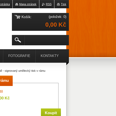
 stránka
Mapa stránek
RSS
Tisk
Košík:
(položek: 0)
0,00 Kč
FOTOGRAFIE
KONTAKTY
ně - signovaný umělecký tisk v rámu
 rámu
48
,00 Kč