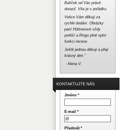
Balíček od Vás právě
dorazil.
Vše je v pořádku.
Velice Vám děkuji za
rychlé dodání.
Obrázky
paní Hüttnerové vždy
potěší a Ringo plně splní
funkci recese.
Ještě jednou děkuji a přeji
krásný den."
- Alena V.
KONTAKTUJTE NÁS
Jméno *
E-mail *
Předmět *