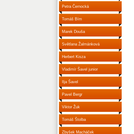
Petra Černocká
Tomáš Bím
Marek Douša
Světlana Žalmánková
Herbert Kisza
Vladimír Šavel junior
Ilja Šavel
Pavel Bergr
Viktor Žuk
Tomáš Štolba
Zbyšek Macháček