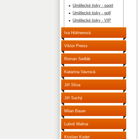
Umělecké tisky - sport
Umělecké tisky - golf
Umělecké tisky - VIP
Iva Hüttnerová
Viktor Preiss
Roman Sedlák
Katarína Vavrová
Jiří Slíva
Jiří Suchý
Milan Bauer
Luboš Malina
Kristian Kodet