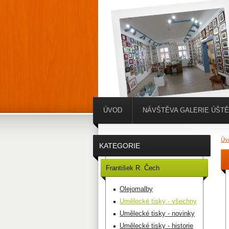
ÚVOD
NÁVŠTĚVA GALERIE ÚŠT
Úv
KATEGORIE
František R. Čech
Olejomalby
Umělecké tisky - všechny
Umělecké tisky - novinky
Umělecké tisky - historie