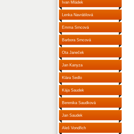
Ivan Mládek
Lenka Navrátilová
Emma Srncová
Barbora Srncová
Ota Janeček
Jan Kanyza
Klára Sedlo
Kája Saudek
Berenika Saudková
Jan Saudek
Aleš Vondřich