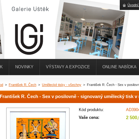
Úvodní
ĚK
NOVINKY
VÝSTAVY A EXPOZICE
ONLINE NABÍDKA
od
>
František R. Čech
>
Umělecké tisky - všechny
>
František R. Čech - Sex v posilov
František R. Čech - Sex v posilovně - signovaný umělecký tisk v
Kód produktu:
AD390
2 500
Vaše cena: