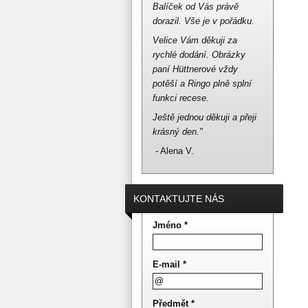
Balíček od Vás právě
dorazil.
Vše je v pořádku.
Velice Vám děkuji za
rychlé dodání.
Obrázky
paní Hüttnerové vždy
potěší a Ringo plně splní
funkci recese.
Ještě jednou děkuji a přeji
krásný den."
- Alena V.
KONTAKTUJTE NÁS
Jméno *
E-mail *
Předmět *