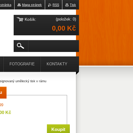
 stránka
Mapa stránek
RSS
Tisk
Košík:
(položek: 0)
0,00 Kč
FOTOGRAFIE
KONTAKTY
 signovaný umělecký tisk v rámu
u
99
,00 Kč