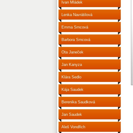
Ivan Mládek
Lenka Navrátilová
Emma Srncová
Barbora Srncová
Ota Janeček
Jan Kanyza
Klára Sedlo
Kája Saudek
Berenika Saudková
Jan Saudek
Aleš Vondřich