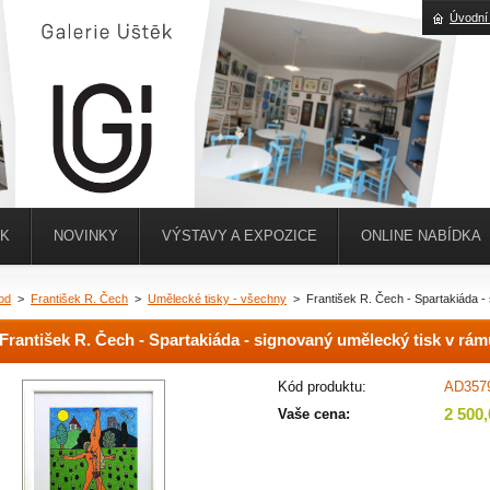
Úvodní
ĚK
NOVINKY
VÝSTAVY A EXPOZICE
ONLINE NABÍDKA
od
>
František R. Čech
>
Umělecké tisky - všechny
>
František R. Čech - Spartakiáda -
František R. Čech - Spartakiáda - signovaný umělecký tisk v rám
Kód produktu:
AD357
2 500
Vaše cena: