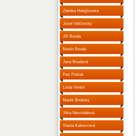
Zdeňka Holejšovská
Josef Velčovský
Jiří Bouda
Martin Bouda
Jana Boudová
Petr Ptáček
Linda Vontor
Marek Brodský
Jitka Nesnídalová
Vlasta Kahovcová