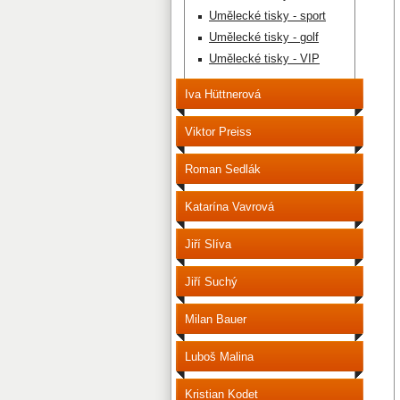
Umělecké tisky - sport
Umělecké tisky - golf
Umělecké tisky - VIP
Iva Hüttnerová
Viktor Preiss
Roman Sedlák
Katarína Vavrová
Jiří Slíva
Jiří Suchý
Milan Bauer
Luboš Malina
Kristian Kodet