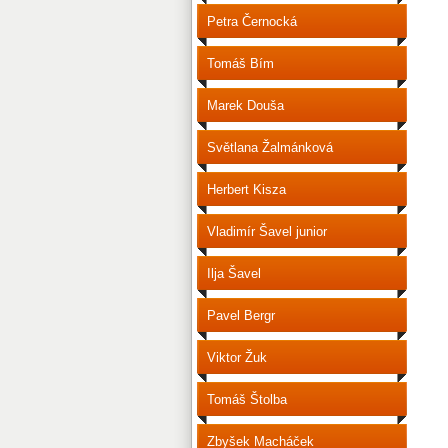
Petra Černocká
Tomáš Bím
Marek Douša
Světlana Žalmánková
Herbert Kisza
Vladimír Šavel junior
Ilja Šavel
Pavel Bergr
Viktor Žuk
Tomáš Štolba
Zbyšek Macháček