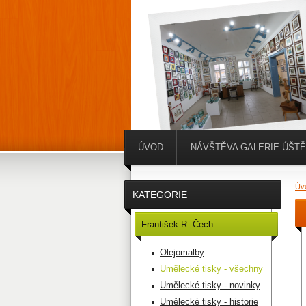
ÚVOD
NÁVŠTĚVA GALERIE ÚŠT
Úv
KATEGORIE
František R. Čech
Olejomalby
Umělecké tisky - všechny
Umělecké tisky - novinky
Umělecké tisky - historie