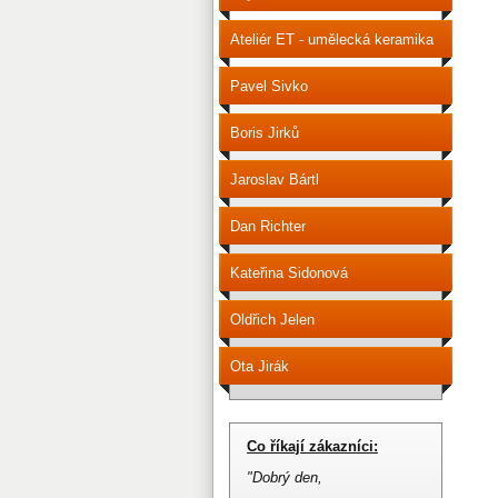
Ateliér ET - umělecká keramika
Pavel Sivko
Boris Jirků
Jaroslav Bártl
Dan Richter
Kateřina Sidonová
Oldřich Jelen
Ota Jirák
Co říkají zákazníci:
"Dobrý den,