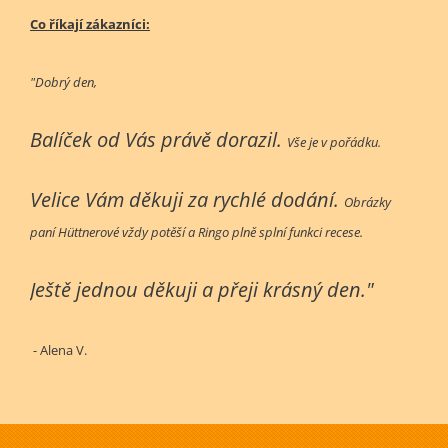
Co říkají zákazníci:
"Dobrý den,
Balíček od Vás právě dorazil.
Vše je v pořádku.
Velice Vám děkuji za rychlé dodání.
Obrázky
paní Hüttnerové vždy potěší a Ringo plně splní funkci recese.
Ještě jednou děkuji a přeji krásný den."
- Alena V.