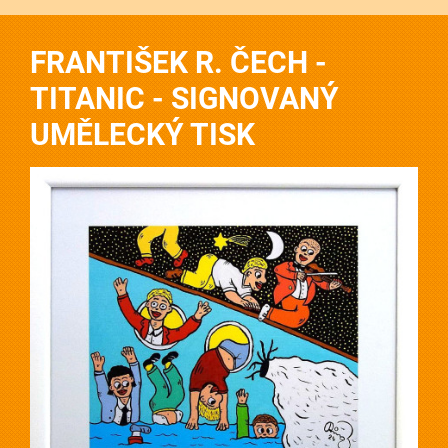
FRANTIŠEK R. ČECH -
TITANIC - SIGNOVANÝ
UMĚLECKÝ TISK