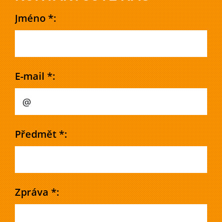
Jméno *:
E-mail *:
Předmět *:
Zpráva *: