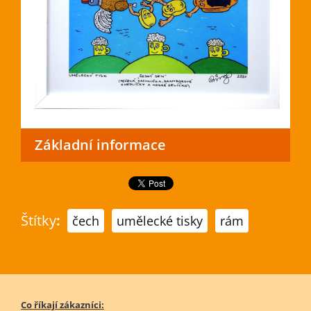
Základní informace
Štítky
:
čech
umělecké tisky
rám
Co říkají zákazníci: