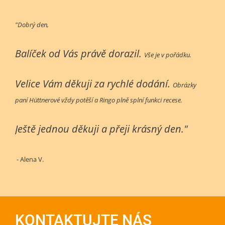
"Dobrý den,
Balíček od Vás právě dorazil.
Vše je v pořádku.
Velice Vám děkuji za rychlé dodání.
Obrázky
paní Hüttnerové vždy potěší a Ringo plně splní funkci recese.
Ještě jednou děkuji a přeji krásný den."
- Alena V.
KONTAKTUJTE NÁS