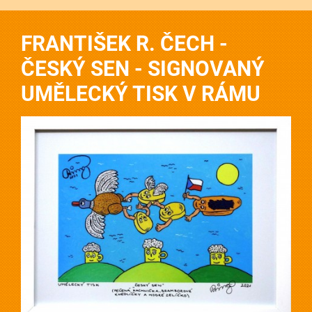
FRANTIŠEK R. ČECH -
ČESKÝ SEN - SIGNOVANÝ
UMĚLECKÝ TISK V RÁMU