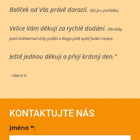
Balíček od Vás právě dorazil.
Vše je v pořádku.
Velice Vám děkuji za rychlé dodání.
Obrázky
paní Hüttnerové vždy potěší a Ringo plně splní funkci recese.
Ještě jednou děkuji a přeji krásný den."
- Alena V.
KONTAKTUJTE NÁS
Jméno *: