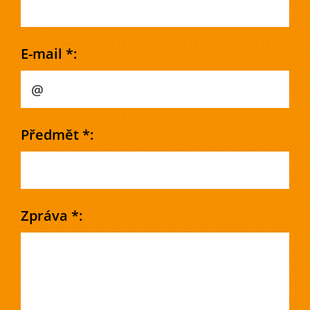
E-mail *:
Předmět *:
Zpráva *: