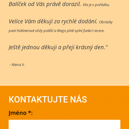
Balíček od Vás právě dorazil.
Vše je v pořádku.
Velice Vám děkuji za rychlé dodání.
Obrázky
paní Hüttnerové vždy potěší a Ringo plně splní funkci recese.
Ještě jednou děkuji a přeji krásný den."
- Alena V.
KONTAKTUJTE NÁS
Jméno *: