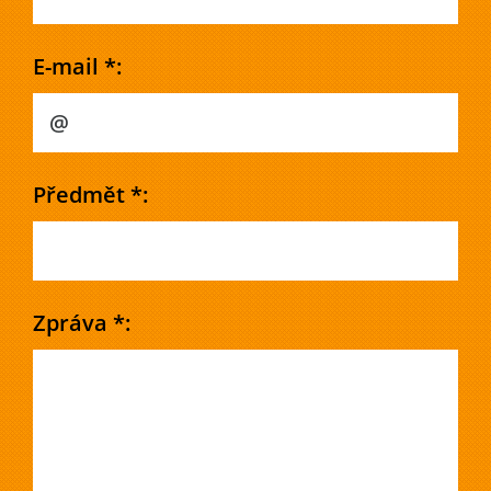
E-mail *:
Předmět *:
Zpráva *: