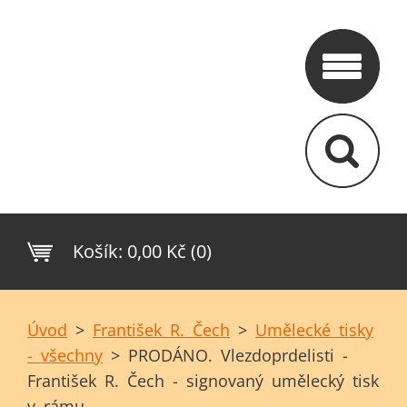
Košík:
0,00 Kč (0)
Úvod
>
František R. Čech
>
Umělecké tisky
- všechny
>
PRODÁNO. Vlezdoprdelisti -
František R. Čech - signovaný umělecký tisk
v rámu