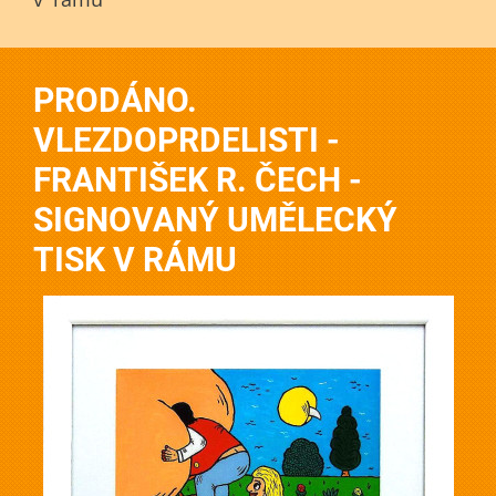
PRODÁNO.
VLEZDOPRDELISTI -
FRANTIŠEK R. ČECH -
SIGNOVANÝ UMĚLECKÝ
TISK V RÁMU