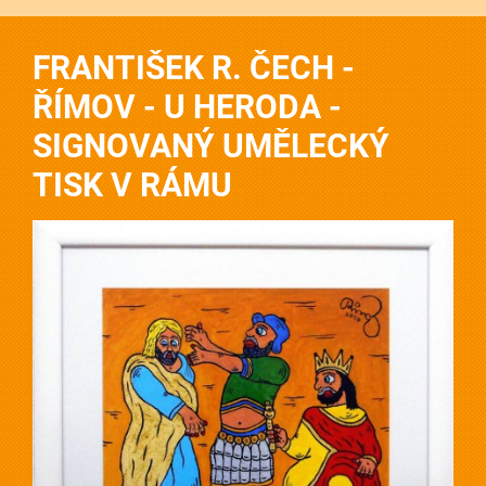
FRANTIŠEK R. ČECH -
ŘÍMOV - U HERODA -
SIGNOVANÝ UMĚLECKÝ
TISK V RÁMU