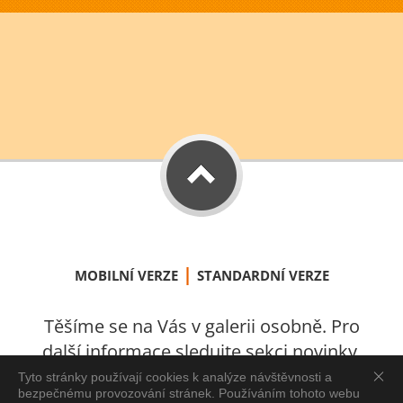
|
MOBILNÍ VERZE
STANDARDNÍ VERZE
Těšíme se na Vás v galerii osobně. Pro
další informace sledujte sekci novinky.
S láskou vytvořeno v Úštěku 2021.
Tyto stránky používají cookies k analýze návštěvnosti a
bezpečnému provozování stránek. Používáním tohoto webu