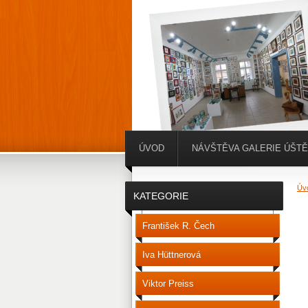
ÚVOD
NÁVŠTĚVA GALERIE ÚŠT
Úv
KATEGORIE
František R. Čech
Iva Hüttnerová
Viktor Preiss