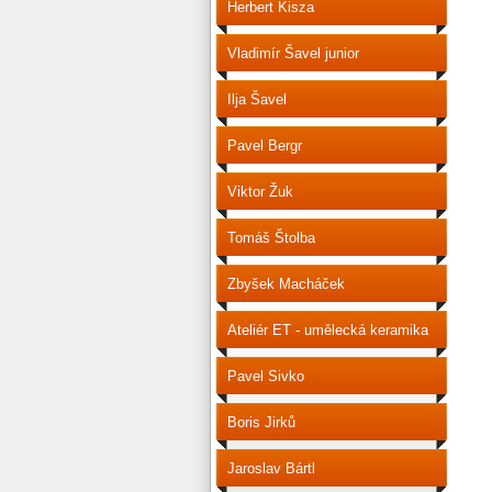
Herbert Kisza
Vladimír Šavel junior
Ilja Šavel
Pavel Bergr
Viktor Žuk
Tomáš Štolba
Zbyšek Macháček
Ateliér ET - umělecká keramika
Pavel Sivko
Boris Jirků
Jaroslav Bártl