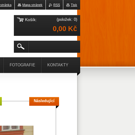
 stránka
Mapa stránek
RSS
Tisk
Košík:
(položek: 0)
0,00 Kč
FOTOGRAFIE
KONTAKTY
Následující