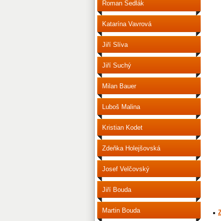
Roman Sedlák
Katarína Vavrová
Jiří Slíva
Jiří Suchý
Milan Bauer
Luboš Malina
Kristian Kodet
Zdeňka Holejšovská
Josef Velčovský
Jiří Bouda
Martin Bouda