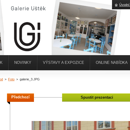
Úvodní
ĚK
NOVINKY
VÝSTAVY A EXPOZICE
ONLINE NABÍDKA
od
>
Foto
>
galerie_3.JPG
Předchozí
Spustit prezentaci