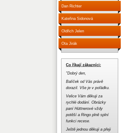
Dan Richter
Kateřina Sidonová
Oldřich Jelen
Ota Jirák
Co říkají zákazníci:
"Dobrý den,
Balíček od Vás právě
dorazil.
Vše je v pořádku.
Velice Vám děkuji za
rychlé dodání.
Obrázky
paní Hüttnerové vždy
potěší a Ringo plně splní
funkci recese.
Ještě jednou děkuji a přeji