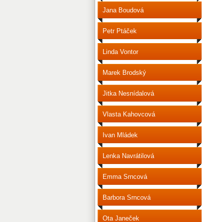
Jana Boudová
Petr Ptáček
Linda Vontor
Marek Brodský
Jitka Nesnídalová
Vlasta Kahovcová
Ivan Mládek
Lenka Navrátilová
Emma Srncová
Barbora Srncová
Ota Janeček