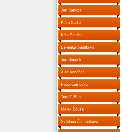
Jan Kanyza
Klára Sedlo
Kája Saudek
Berenika Saudková
Jan Saudek
Aleš Vondřich
Petra Černocká
Tomáš Bím
Marek Douša
Světlana Žalmánková