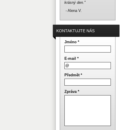
krásný den."
- Alena V.
KONTAKTUJTE NÁS
Jméno *
E-mail *
Předmět *
Zpráva *