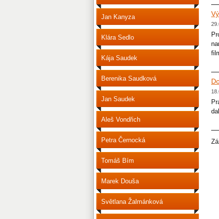
Vý
Jan Kanyza
29.
Pr
Klára Sedlo
na
fi
Kája Saudek
Berenika Saudková
Do
18.
Jan Saudek
Pr
da
Aleš Vondřich
Petra Černocká
Zá
Tomáš Bím
Marek Douša
Světlana Žalmánková