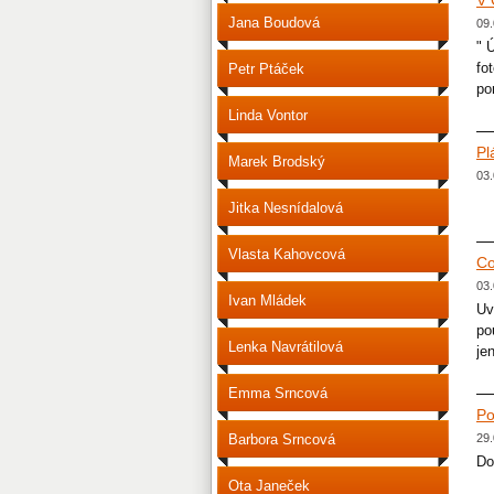
V
Jana Boudová
09.
" 
fo
Petr Ptáček
po
Linda Vontor
Pl
Marek Brodský
03.
·
Jitka Nesnídalová
Vlasta Kahovcová
Co
03.
Ivan Mládek
Uv
po
Lenka Navrátilová
je
Emma Srncová
Po
Barbora Srncová
29.
Do
Ota Janeček