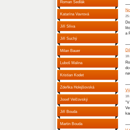
Roman Sedlák
No
Katarína Vavrová
25.
Do
Jiří Slíva
li
a 
Jiří Suchý
Dí
Milan Bauer
18.
Ro
Luboš Malina
dc
na
Kristian Kodet
Zdeňka Holejšovská
Vý
18.
Josef Velčovský
"V
Ve
Jiří Bouda
ka
Martin Bouda