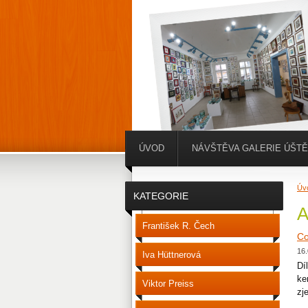
ÚVOD
NÁVŠTĚVA GALERIE ÚŠT
Úv
KATEGORIE
A
František R. Čech
Co
16.
Iva Hüttnerová
Dí
ke
Viktor Preiss
zj