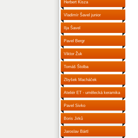
Herbert Kisza
Vladimír Šavel junior
Ilja Šavel
Pavel Bergr
Viktor Žuk
Tomáš Štolba
Zbyšek Macháček
Ateliér ET - umělecká keramika
Pavel Sivko
Boris Jirků
Jaroslav Bártl