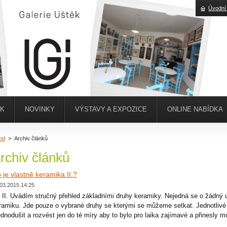
Úvodní
ĚK
NOVINKY
VÝSTAVY A EXPOZICE
ONLINE NABÍDKA
od
>
Archiv článků
rchiv článků
 je vlastně keramika II.?
03.2015 14:25
l II. Uvádím stručný přehled základními druhy keramiky. Nejedná se o žádný
ramiku. Jde pouze o vybrané druhy se kterými se můžeme setkat. Jednotlivé 
ednodušit a rozvést jen do té míry aby to bylo pro laika zajímavé a přinesly mu