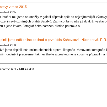
stavy v roce 2015
01.2015 14:00
o letošní rok jsme se snažily v galerii připravit opět co nejzajímavější výsta
rozenin světoznámých bratrů Saudků. Zatímco Jan u nás již dvakrát vystavo
lmu z jeho života Fotograf čeká narození třetího potomka s...
plnili jsme náš online obchod o první díla Kahovcové, Hüttnerové, F. 
01.2015 14:46
ávě jsme doplnili nás online obchůdek o první litografie, rámované xerografie 
lším doplnění pracujeme, tak neváhejte a prozkoumejte co jsme připravili na h
znamy:
401 - 410 ze 437