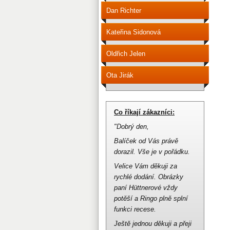
Dan Richter
Kateřina Sidonová
Oldřich Jelen
Ota Jirák
Co říkají zákazníci:
"Dobrý den,
Balíček od Vás právě
dorazil.
Vše je v pořádku.
Velice Vám děkuji za
rychlé dodání.
Obrázky
paní Hüttnerové vždy
potěší a Ringo plně splní
funkci recese.
Ještě jednou děkuji a přeji