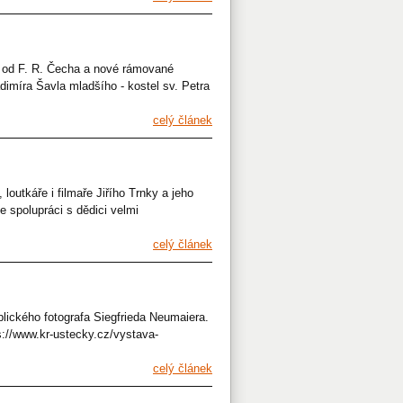
ky od F. R. Čecha a nové rámované
dimíra Šavla mladšího - kostel sv. Petra
celý článek
loutkáře i filmaře Jiřího Trnky a jeho
e spolupráci s dědici velmi
celý článek
plického fotografa Siegfrieda Neumaiera.
s://www.kr-ustecky.cz/vystava-
celý článek