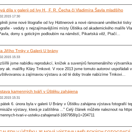
vá díla v galerii od Ivy H., F. R. Čecha či Vladimíra Šavla mladšího
02.2015 17:30
plnili jsme nové litografie od Ivy Hüttnerové a nové rámované umělecké tis
tografie - veduty s nejzajímavějšími místy Úštěka od akademického malíře Vla
Pavla, domy s gotickým podloubím na náměstí, Pikartská věž, Ptačí...
la Jiřího Trnky v Galerii U brány
02.2015 15:33
zšířili jsme nabídku reprodukcí, knížek a suvenýrů fenomenálního výtvarníka, 
ery ak. malířky Kláry Trnkové. V roce 2013 jsme tomuto autorovi uspořádali v
vštěvovanou a zajímavou výstavu a od té doby trvale nabízíme Trnkovi...
stava kamenných tváří v Úštěku zahájena
02.2015 15:31
 pátek 6. února byla v galerii U Brány v Úštěku zahájena výstava fotografií te
rnisáže výstavy, která je zaštítěna ..." Celý článek můžete naleznout na http
mennych-tvari-v-usteku-zahajena/d-1687958/p1=204711