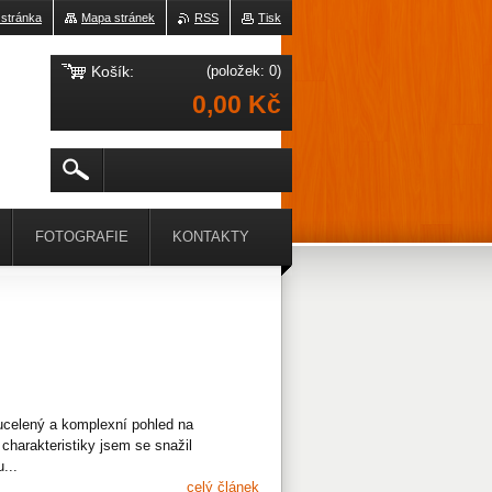
 stránka
Mapa stránek
RSS
Tisk
Košík:
(položek: 0)
0,00 Kč
FOTOGRAFIE
KONTAKTY
 ucelený a komplexní pohled na
charakteristiky jsem se snažil
...
celý článek