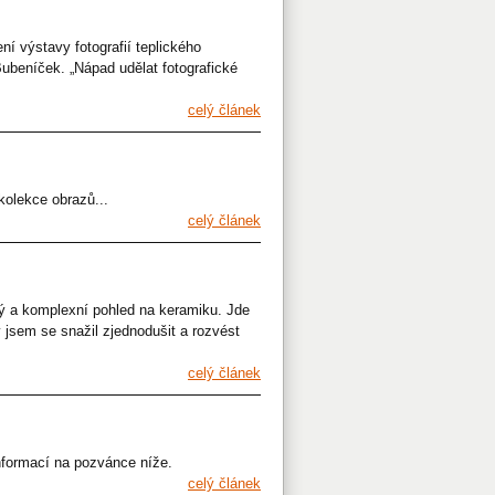
ní výstavy fotografií teplického
Bubeníček. „Nápad udělat fotografické
celý článek
ce obrazů...
celý článek
ý a komplexní pohled na keramiku. Jde
 jsem se snažil zjednodušit a rozvést
celý článek
informací na pozvánce níže.
celý článek