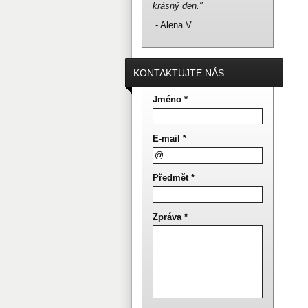
krásný den."
- Alena V.
KONTAKTUJTE NÁS
Jméno *
E-mail *
Předmět *
Zpráva *