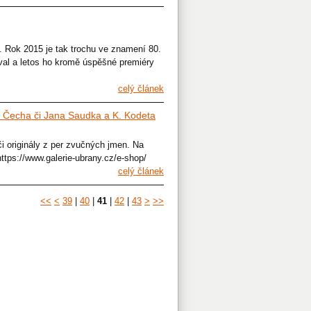
vy. Rok 2015 je tak trochu ve znamení 80.
val a letos ho kromě úspěšné premiéry
celý článek
R. Čecha či Jana Saudka a K. Kodeta
či originály z per zvučných jmen. Na
ttps://www.galerie-ubrany.cz/e-shop/
celý článek
<<
<
39
|
40
|
41
|
42
|
43
>
>>