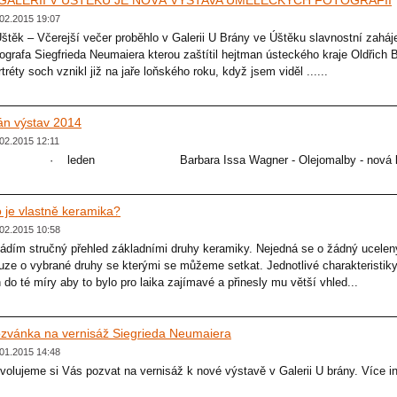
 GALERII V ÚŠTĚKU JE NOVÁ VÝSTAVA UMĚLECKÝCH FOTOGRAFIÍ
02.2015 19:07
Úštěk – Včerejší večer proběhlo v Galerii U Brány ve Úštěku slavnostní zaháje
tografa Siegfrieda Neumaiera kterou zaštítil hejtman ústeckého kraje Oldřich 
rtréty soch vznikl již na jaře loňského roku, když jsem viděl ......
án výstav 2014
02.2015 12:11
 leden Barbara Issa Wagner - Olejomalby - nová kolek
 je vlastně keramika?
02.2015 10:58
ádím stručný přehled základními druhy keramiky. Nejedná se o žádný ucelen
uze o vybrané druhy se kterými se můžeme setkat. Jednotlivé charakteristiky
n do té míry aby to bylo pro laika zajímavé a přinesly mu větší vhled...
zvánka na vernisáž Siegrieda Neumaiera
01.2015 14:48
volujeme si Vás pozvat na vernisáž k nové výstavě v Galerii U brány. Více 