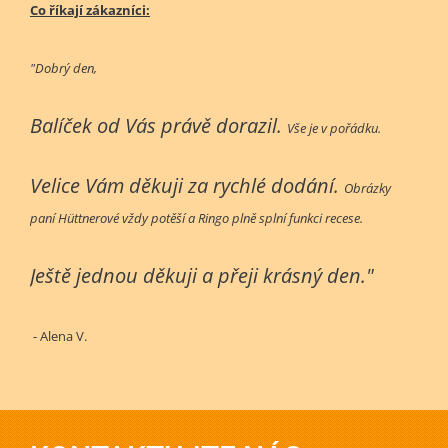
Co říkají zákazníci:
"Dobrý den,
Balíček od Vás právě dorazil.
Vše je v pořádku.
Velice Vám děkuji za rychlé dodání.
Obrázky
paní Hüttnerové vždy potěší a Ringo plně splní funkci recese.
Ještě jednou děkuji a přeji krásný den."
- Alena V.