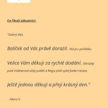
Co říkají zákazníci:
"Dobrý den,
Balíček od Vás právě dorazil.
Vše je v pořádku.
Velice Vám děkuji za rychlé dodání.
Obrázky
paní Hüttnerové vždy potěší a Ringo plně splní funkci recese.
Ještě jednou děkuji a přeji krásný den."
- Alena V.