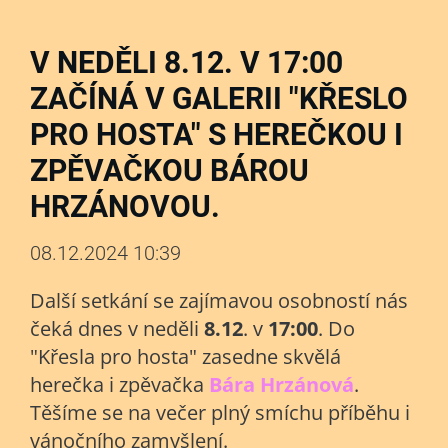
V NEDĚLI 8.12. V 17:00
ZAČÍNÁ V GALERII "KŘESLO
PRO HOSTA" S HEREČKOU I
ZPĚVAČKOU BÁROU
HRZÁNOVOU.
08.12.2024 10:39
Další setkání se zajímavou osobností nás
čeká dnes v neděli
8.12
. v
17:00
. Do
"Křesla pro hosta" zasedne skvělá
herečka i zpěvačka
Bára Hrzánová
.
Těšíme se na večer plný smíchu příběhu i
vánočního zamyšlení.