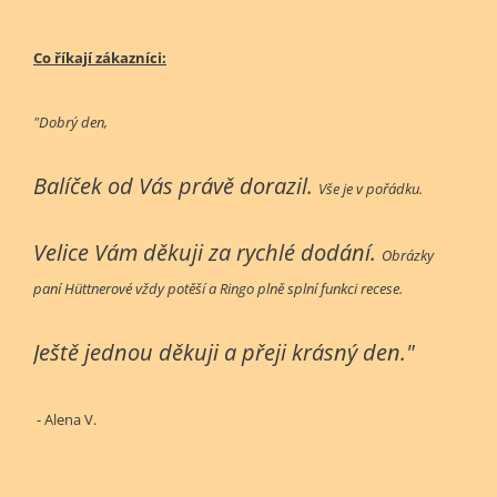
Co říkají zákazníci:
"Dobrý den,
Balíček od Vás právě dorazil.
Vše je v pořádku.
Velice Vám děkuji za rychlé dodání.
Obrázky
paní Hüttnerové vždy potěší a Ringo plně splní funkci recese.
Ještě jednou děkuji a přeji krásný den."
- Alena V.