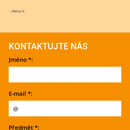
- Alena V.
KONTAKTUJTE NÁS
Jméno *:
E-mail *:
Předmět *: