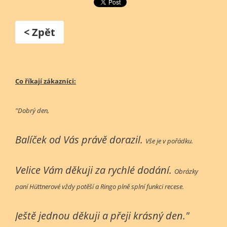
< Zpět
Co říkají zákazníci:
"Dobrý den,
Balíček od Vás právě dorazil.
Vše je v pořádku.
Velice Vám děkuji za rychlé dodání.
Obrázky
paní Hüttnerové vždy potěší a Ringo plně splní funkci recese.
Ještě jednou děkuji a přeji krásný den."