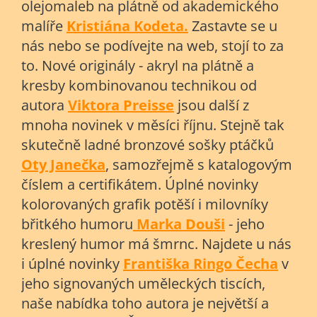
olejomaleb na plátně od akademického
malíře
Kristiána Kodeta.
Zastavte se u
nás nebo se podívejte na web, stojí to za
to. Nové originály - akryl na plátně a
kresby kombinovanou technikou od
autora
Viktora Preisse
jsou další z
mnoha novinek v měsíci říjnu. Stejně tak
skutečně ladné bronzové sošky ptáčků
Oty Janečka
, samozřejmě s katalogovým
číslem a certifikátem. Úplné novinky
kolorovaných grafik potěší i milovníky
břitkého humoru
Marka Douši
- jeho
kreslený humor má šmrnc. Najdete u nás
i úplné novinky
Františka Ringo Čecha
v
jeho signovaných uměleckých tiscích,
naše nabídka toho autora je největší a