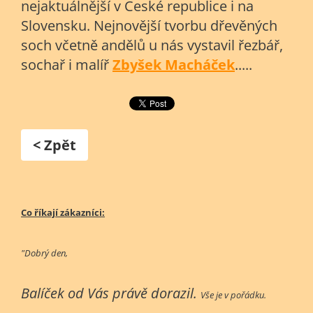
nejaktuálnější v České republice i na
Slovensku. Nejnovější tvorbu dřevěných
soch včetně andělů u nás vystavil řezbář,
sochař i malíř
Zbyšek Macháček
.....
< Zpět
Co říkají zákazníci:
"Dobrý den,
Balíček od Vás právě dorazil.
Vše je v pořádku.