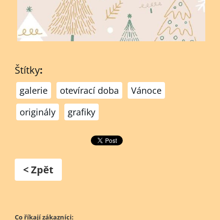
Štítky
:
galerie
otevírací doba
Vánoce
originály
grafiky
< Zpět
Co říkají zákazníci: