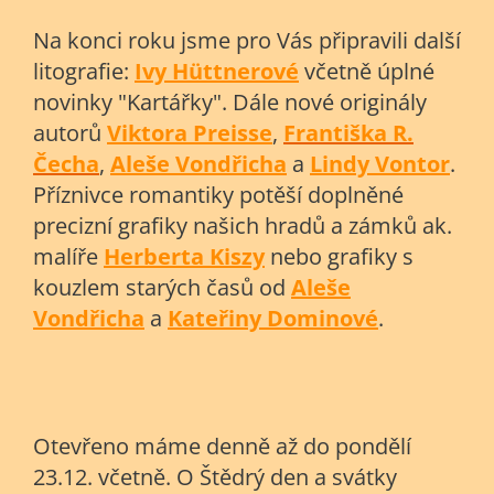
Na konci roku jsme pro Vás připravili další
litografie:
Ivy Hüttnerové
včetně úplné
novinky "Kartářky". Dále nové originály
autorů
Viktora Preisse
,
Františka R.
Čecha
,
Aleše Vondřicha
a
Lindy Vontor
.
Příznivce romantiky potěší doplněné
precizní grafiky našich hradů a zámků ak.
malíře
Herberta Kiszy
nebo grafiky s
kouzlem starých časů od
Aleše
Vondřicha
a
Kateřiny Dominové
.
Otevřeno máme denně až do pondělí
23.12. včetně. O Štědrý den a svátky