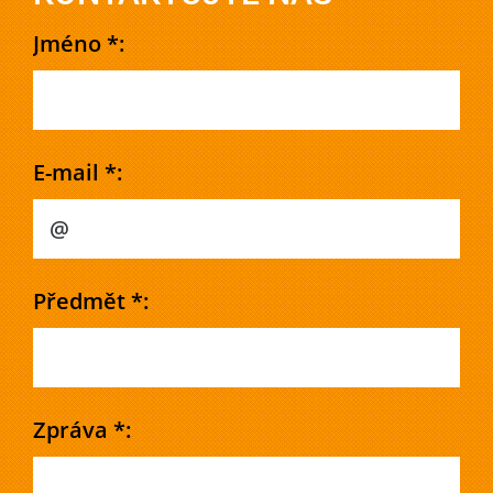
Jméno *:
E-mail *:
Předmět *:
Zpráva *: