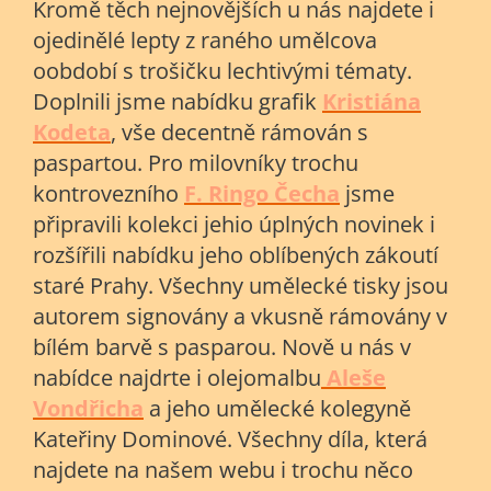
Kromě těch nejnovějších u nás najdete i
ojedinělé lepty z raného umělcova
oobdobí s trošičku lechtivými tématy.
Doplnili jsme nabídku grafik
Kristiána
Kodeta
, vše decentně rámován s
paspartou. Pro milovníky trochu
kontrovezního
F. Ringo Čecha
jsme
připravili kolekci jehio úplných novinek i
rozšířili nabídku jeho oblíbených zákoutí
staré Prahy. Všechny umělecké tisky jsou
autorem signovány a vkusně rámovány v
bílém barvě s pasparou. Nově u nás v
nabídce najdrte i olejomalbu
Aleše
Vondřicha
a jeho umělecké kolegyně
Kateřiny Dominové. Všechny díla, která
najdete na našem webu i trochu něco