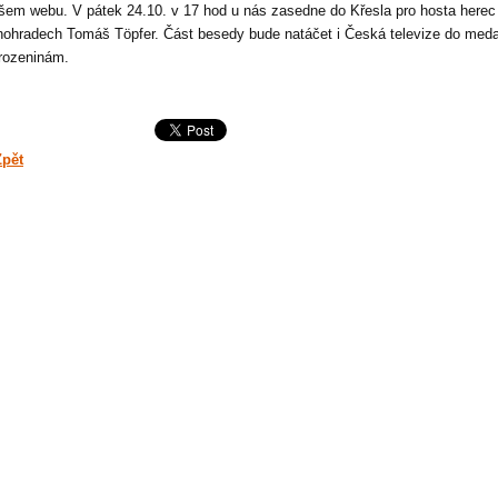
šem webu. V pátek 24.10. v 17 hod u nás zasedne do Křesla pro hosta herec 
nohradech Tomáš Töpfer. Část besedy bude natáčet i Česká televize do med
rozeninám.
Zpět