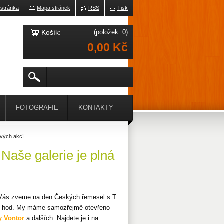
 stránka
Mapa stránek
RSS
Tisk
Košík:
(položek: 0)
0,00 Kč
FOTOGRAFIE
KONTAKTY
avých akcí.
Naše galerie je plná
 Vás zveme na den Českých řemesel s T.
 18 hod. My máme samozřejmě otevřeno
y Vontor
a dalších. Najdete je i na