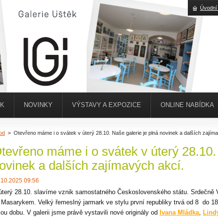
Úvodní
ĚK
NOVINKY
VÝSTAVY A EXPOZICE
ONLINE NABÍDKA
od
>
Otevřeno máme i o svátek v úterý 28.10. Naše galerie je plná novinek a dalších zajím
tevřeno máme i o svátek v úterý 28.10. 
ovinek a dalších zajímavých akcí.
.10.2025 09:56
úterý 28.10. slavíme vznik samostatného Československého státu. Srdečně
 Masarykem. Velký řemeslný jarmark ve stylu první republiky trvá od 8 do
lou dobu. V galerii jsme právě vystavili nové originály od
Ivana Mládka
,
Lind