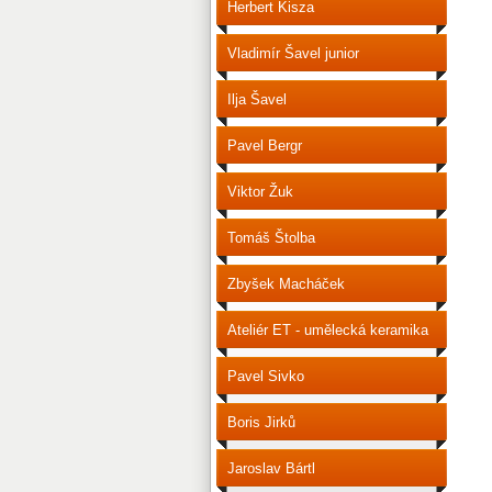
Herbert Kisza
Vladimír Šavel junior
Ilja Šavel
Pavel Bergr
Viktor Žuk
Tomáš Štolba
Zbyšek Macháček
Ateliér ET - umělecká keramika
Pavel Sivko
Boris Jirků
Jaroslav Bártl