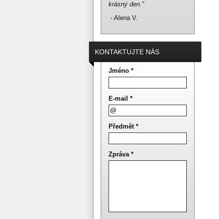
krásný den."
- Alena V.
KONTAKTUJTE NÁS
Jméno *
E-mail *
Předmět *
Zpráva *