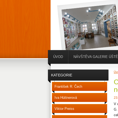
ÚVOD
NÁVŠTĚVA GALERIE ÚŠT
Úv
KATEGORIE
O
František R. Čech
n
Iva Hüttnerová
23
V 
Viktor Preiss
G.
ce