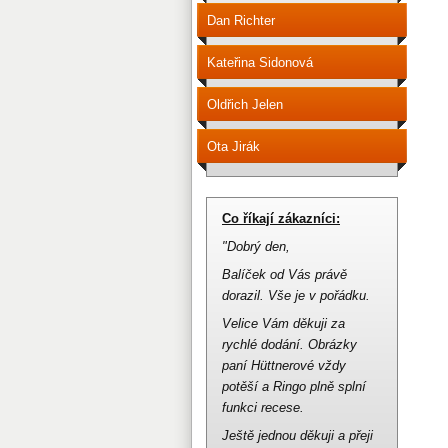
Dan Richter
Kateřina Sidonová
Oldřich Jelen
Ota Jirák
Co říkají zákazníci:
"Dobrý den,
Balíček od Vás právě
dorazil.
Vše je v pořádku.
Velice Vám děkuji za
rychlé dodání.
Obrázky
paní Hüttnerové vždy
potěší a Ringo plně splní
funkci recese.
Ještě jednou děkuji a přeji