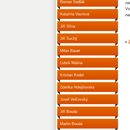
Roman Sedlák
na
Vi
Katarína Vavrová
na
Jiří Slíva
Jiří Suchý
Milan Bauer
Luboš Malina
Kristian Kodet
Zdeňka Holejšovská
Josef Velčovský
Jiří Bouda
Martin Bouda