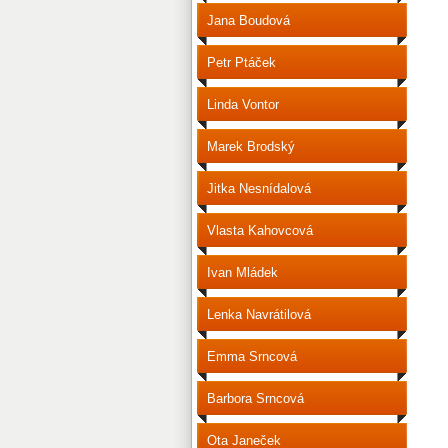
Jana Boudová
Petr Ptáček
Linda Vontor
Marek Brodský
Jitka Nesnídalová
Vlasta Kahovcová
Ivan Mládek
Lenka Navrátilová
Emma Srncová
Barbora Srncová
Ota Janeček