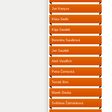
Jan Kanyza
Klára Sedlo
Kája Saudek
Berenika Saudková
Jan Saudek
Aleš Vondřich
Petra Černocká
Tomáš Bím
Marek Douša
Světlana Žalmánková