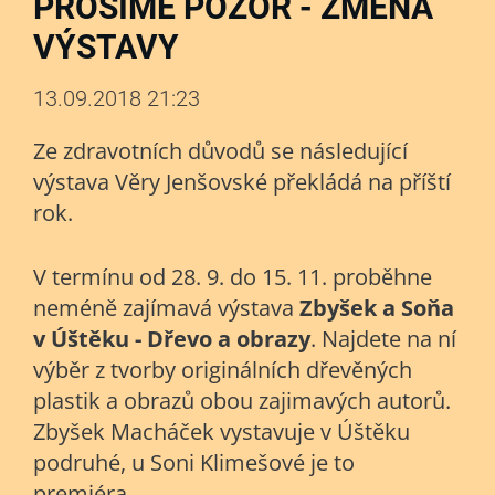
PROSÍME POZOR - ZMĚNA
VÝSTAVY
13.09.2018 21:23
Ze zdravotních důvodů se následující
výstava Věry Jenšovské překládá na příští
rok.
V termínu od 28. 9. do 15. 11. proběhne
neméně zajímavá výstava
Zbyšek a Soňa
v Úštěku
- Dřevo a obrazy
. Najdete na ní
výběr z tvorby originálních dřevěných
plastik a obrazů obou zajimavých autorů.
Zbyšek Macháček vystavuje v Úštěku
podruhé, u Soni Klimešové je to
premiéra.