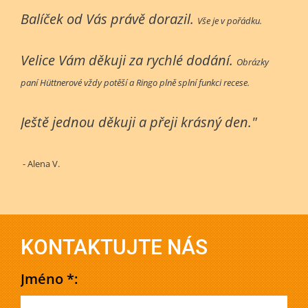
Balíček od Vás právě dorazil.
Vše je v pořádku.
Velice Vám děkuji za rychlé dodání.
Obrázky
paní Hüttnerové vždy potěší a Ringo plně splní funkci recese.
Ještě jednou děkuji a přeji krásný den."
- Alena V.
KONTAKTUJTE NÁS
Jméno *: