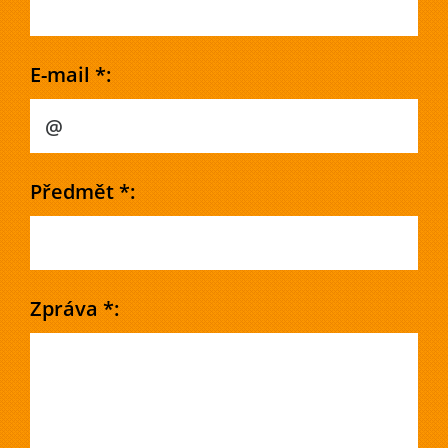
E-mail *:
Předmět *:
Zpráva *: