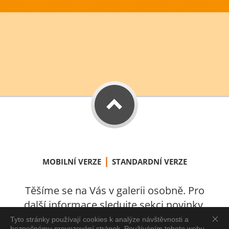
|
MOBILNÍ VERZE
STANDARDNÍ VERZE
Těšíme se na Vás v galerii osobně. Pro
další informace sledujte sekci novinky.
S láskou vytvořeno v Úštěku 2021.
Tyto stránky používají cookies k analýze návštěvnosti a
bezpečnému provozování stránek. Používáním tohoto webu