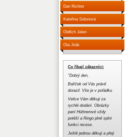
Dan Richter
Kateřina Sidonová
Oldřich Jelen
Ota Jirák
Co říkají zákazníci:
"Dobrý den,
Balíček od Vás právě
dorazil.
Vše je v pořádku.
Velice Vám děkuji za
rychlé dodání.
Obrázky
paní Hüttnerové vždy
potěší a Ringo plně splní
funkci recese.
Ještě jednou děkuji a přeji