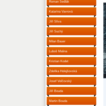
Roman Sedlák
Katarína Vavrová
Jiří Slíva
Jiří Suchý
Milan Bauer
Luboš Malina
Kristian Kodet
Zdeňka Holejšovská
Josef Velčovský
Jiří Bouda
Martin Bouda