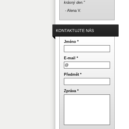
krásný den."
- Alena V.
KONTAKTUJTE NÁS
Jméno *
E-mail *
Předmět *
Zpráva *