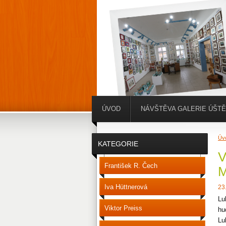
ÚVOD
NÁVŠTĚVA GALERIE ÚŠT
Úv
KATEGORIE
V
František R. Čech
M
Iva Hüttnerová
23
Lu
Viktor Preiss
hu
Lu