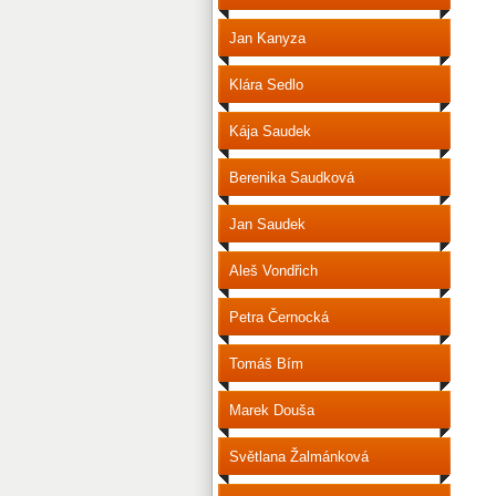
Jan Kanyza
Klára Sedlo
Kája Saudek
Berenika Saudková
Jan Saudek
Aleš Vondřich
Petra Černocká
Tomáš Bím
Marek Douša
Světlana Žalmánková