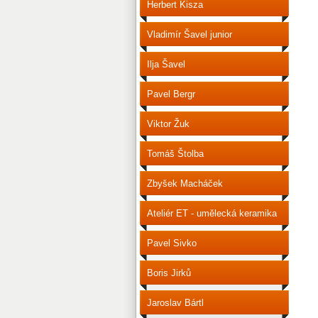
Herbert Kisza
Vladimír Šavel junior
Ilja Šavel
Pavel Bergr
Viktor Žuk
Tomáš Štolba
Zbyšek Macháček
Ateliér ET - umělecká keramika
Pavel Sivko
Boris Jirků
Jaroslav Bártl