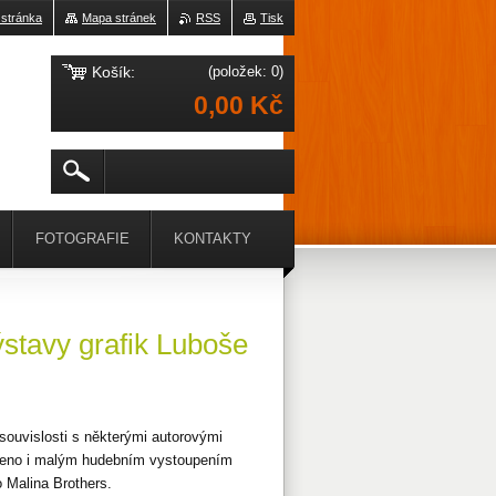
 stránka
Mapa stránek
RSS
Tisk
Košík:
(položek: 0)
0,00 Kč
FOTOGRAFIE
KONTAKTY
stavy grafik Luboše
v souvislosti s některými autorovými
střeno i malým hudebním vystoupením
o Malina Brothers.