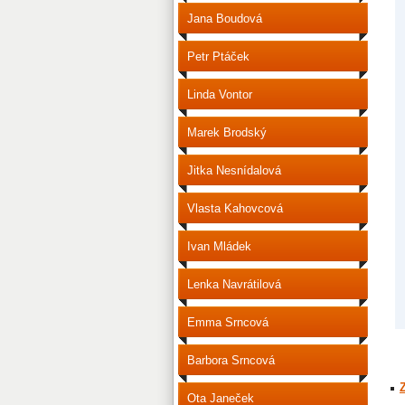
Jana Boudová
Petr Ptáček
Linda Vontor
Marek Brodský
Jitka Nesnídalová
Vlasta Kahovcová
Ivan Mládek
Lenka Navrátilová
Emma Srncová
Barbora Srncová
Ota Janeček