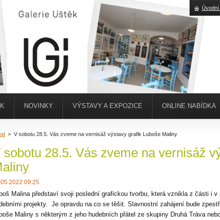
Úvodní
ĚK
NOVINKY
VÝSTAVY A EXPOZICE
ONLINE NABÍDKA
od
>
V sobotu 28.5. Vás zveme na vernisáž výstavy grafik Luboše Maliny
 sobotu 28.5. Vás zveme na vernisáž vý
aliny
.05.2022 09:25
boš Malina představí svoji poslední grafickou tvorbu, která vznikla z části i 
debními projekty. Je opravdu na co se těšit. Slavnostní zahájení bude zpe
boše Maliny s některým z jeho hudebních přátel ze skupiny Druhá Tráva neb