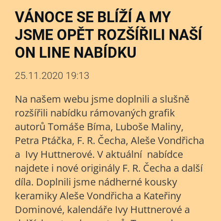
VÁNOCE SE BLÍŽÍ A MY
JSME OPĚT ROZŠÍŘILI NAŠÍ
ON LINE NABÍDKU
25.11.2020 19:13
Na našem webu jsme doplnili a slušně
rozšířili nabídku rámovaných grafik
autorů Tomáše Bíma, Luboše Maliny,
Petra Ptáčka, F. R. Čecha, Aleše Vondřicha
a Ivy Huttnerové. V aktuální nabídce
najdete i nové originály F. R. Čecha a další
díla. Doplnili jsme nádherné kousky
keramiky Aleše Vondřicha a Kateřiny
Dominové, kalendáře Ivy Huttnerové a