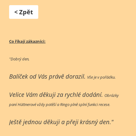
< Zpět
Co říkají zákazníci:
"Dobrý den,
Balíček od Vás právě dorazil.
Vše je v pořádku.
Velice Vám děkuji za rychlé dodání.
Obrázky
paní Hüttnerové vždy potěší a Ringo plně splní funkci recese.
Ještě jednou děkuji a přeji krásný den."