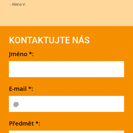
- Alena V.
KONTAKTUJTE NÁS
Jméno *:
E-mail *:
Předmět *: