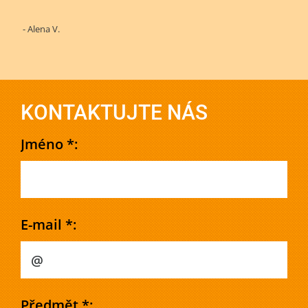
- Alena V.
KONTAKTUJTE NÁS
Jméno *:
E-mail *:
Předmět *: