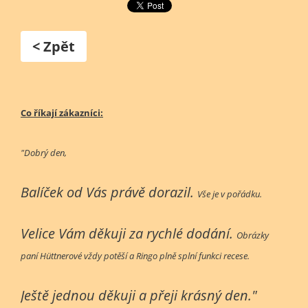
< Zpět
Co říkají zákazníci:
"Dobrý den,
Balíček od Vás právě dorazil.
Vše je v pořádku.
Velice Vám děkuji za rychlé dodání.
Obrázky
paní Hüttnerové vždy potěší a Ringo plně splní funkci recese.
Ještě jednou děkuji a přeji krásný den."