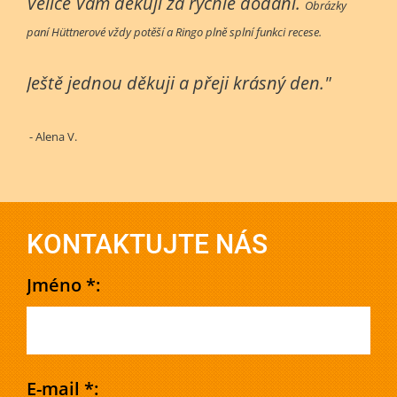
Velice Vám děkuji za rychlé dodání.
Obrázky
paní Hüttnerové vždy potěší a Ringo plně splní funkci recese.
Ještě jednou děkuji a přeji krásný den."
- Alena V.
KONTAKTUJTE NÁS
Jméno *:
E-mail *: