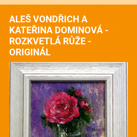
ALEŠ VONDŘICH A
KATEŘINA DOMINOVÁ -
ROZKVETLÁ RŮŽE -
ORIGINÁL