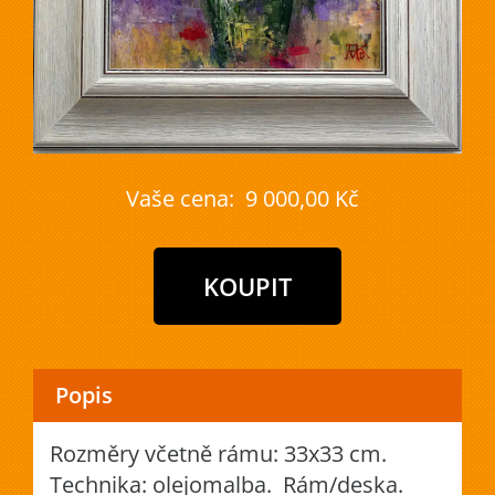
Vaše cena:
9 000,00 Kč
Popis
Rozměry včetně rámu: 33x33 cm.
Technika: olejomalba. Rám/deska.