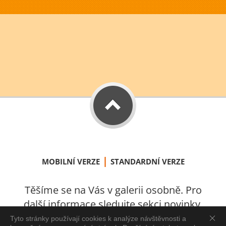
|
MOBILNÍ VERZE
STANDARDNÍ VERZE
Těšíme se na Vás v galerii osobně. Pro
další informace sledujte sekci novinky.
S láskou vytvořeno v Úštěku 2021.
Tyto stránky používají cookies k analýze návštěvnosti a