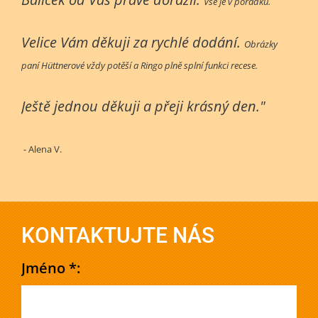
Vše je v pořádku.
Velice Vám děkuji za rychlé dodání.
Obrázky
paní Hüttnerové vždy potěší a Ringo plně splní funkci recese.
Ještě jednou děkuji a přeji krásný den."
- Alena V.
KONTAKTUJTE NÁS
Jméno *: