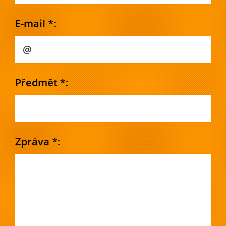
E-mail *:
Předmět *:
Zpráva *: