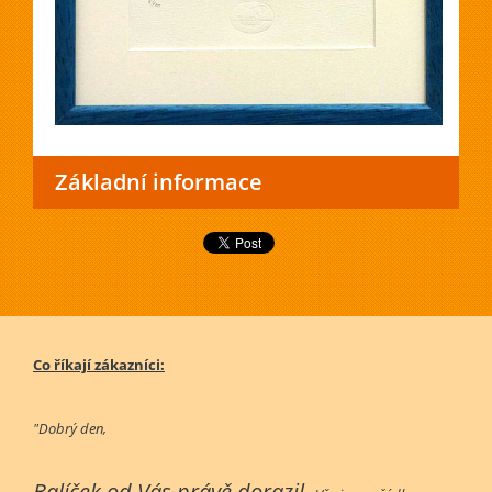
Základní informace
Co říkají zákazníci:
"Dobrý den,
Balíček od Vás právě dorazil.