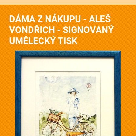
DÁMA Z NÁKUPU - ALEŠ
VONDŘICH - SIGNOVANÝ
UMĚLECKÝ TISK