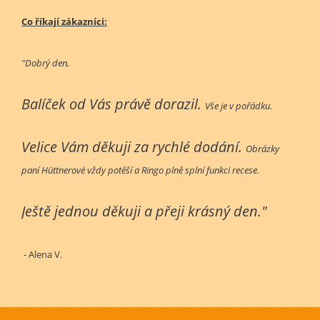
Co říkají zákazníci:
"Dobrý den,
Balíček od Vás právě dorazil.
Vše je v pořádku.
Velice Vám děkuji za rychlé dodání.
Obrázky
paní Hüttnerové vždy potěší a Ringo plně splní funkci recese.
Ještě jednou děkuji a přeji krásný den."
- Alena V.