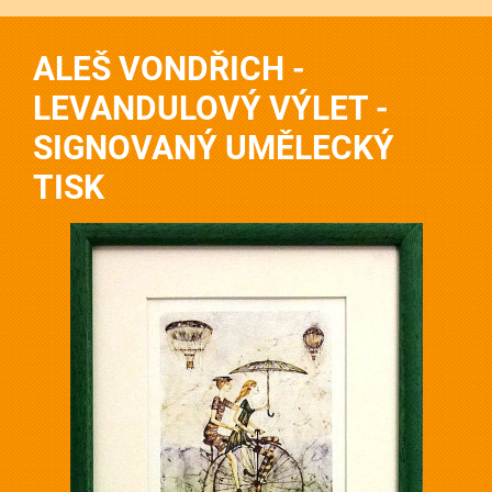
ALEŠ VONDŘICH -
LEVANDULOVÝ VÝLET -
SIGNOVANÝ UMĚLECKÝ
TISK