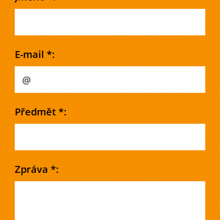
E-mail *:
Předmět *:
Zpráva *: