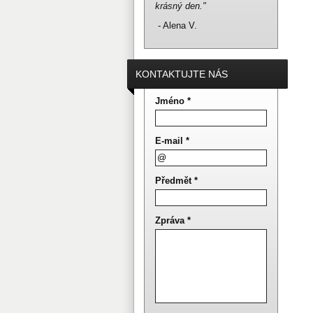
krásný den."
- Alena V.
KONTAKTUJTE NÁS
Jméno *
E-mail *
Předmět *
Zpráva *