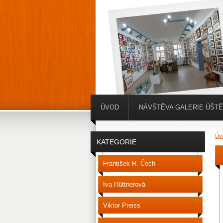
ÚVOD
NÁVŠTĚVA GALERIE ÚŠT
Úv
KATEGORIE
František R. Čech
Iva Hüttnerová
Viktor Preiss