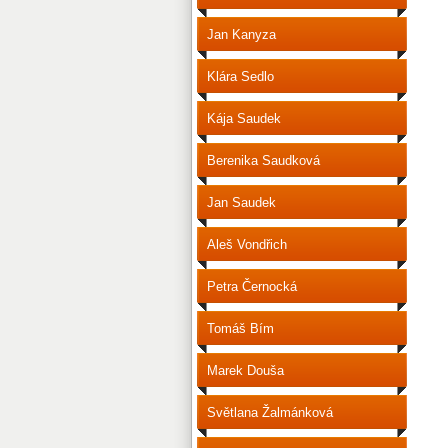
Jan Kanyza
Klára Sedlo
Kája Saudek
Berenika Saudková
Jan Saudek
Aleš Vondřich
Petra Černocká
Tomáš Bím
Marek Douša
Světlana Žalmánková