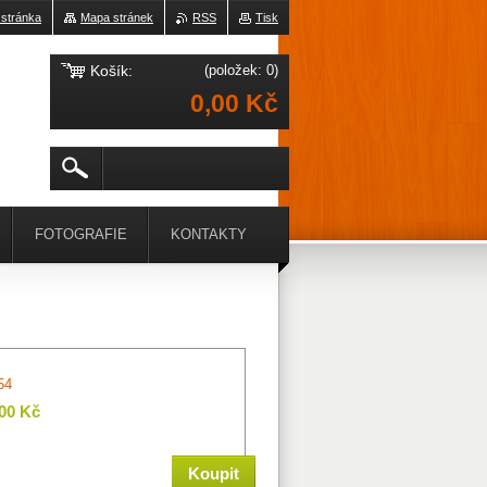
 stránka
Mapa stránek
RSS
Tisk
Košík:
(položek: 0)
0,00 Kč
FOTOGRAFIE
KONTAKTY
54
,00 Kč