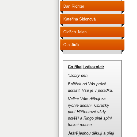
Dan Richter
Kateřina Sidonová
Oldřich Jelen
Ota Jirák
Co říkají zákazníci:
"Dobrý den,
Balíček od Vás právě
dorazil.
Vše je v pořádku.
Velice Vám děkuji za
rychlé dodání.
Obrázky
paní Hüttnerové vždy
potěší a Ringo plně splní
funkci recese.
Ještě jednou děkuji a přeji