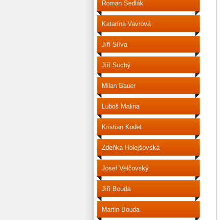
Roman Sedlák
Katarína Vavrová
Jiří Slíva
Jiří Suchý
Milan Bauer
Luboš Malina
Kristian Kodet
Zdeňka Holejšovská
Josef Velčovský
Jiří Bouda
Martin Bouda