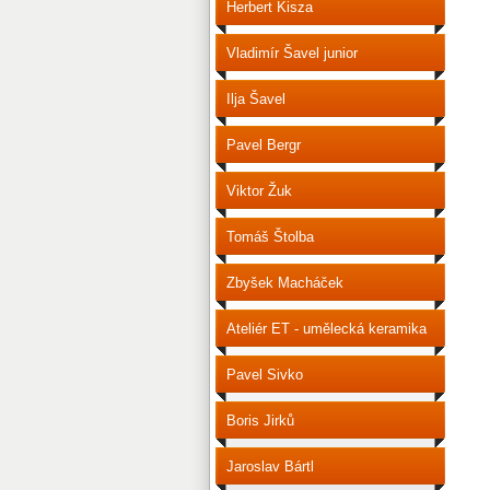
Herbert Kisza
Vladimír Šavel junior
Ilja Šavel
Pavel Bergr
Viktor Žuk
Tomáš Štolba
Zbyšek Macháček
Ateliér ET - umělecká keramika
Pavel Sivko
Boris Jirků
Jaroslav Bártl