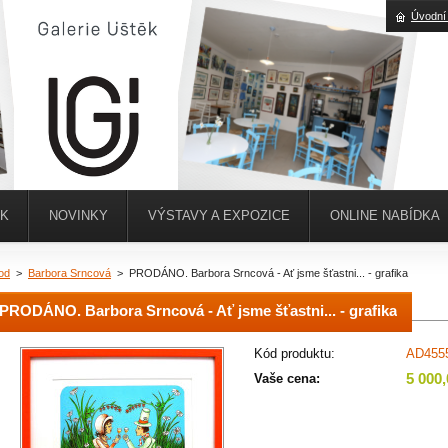
Úvodní
ĚK
NOVINKY
VÝSTAVY A EXPOZICE
ONLINE NABÍDKA
od
>
Barbora Srncová
>
PRODÁNO. Barbora Srncová - Ať jsme šťastni... - grafika
PRODÁNO. Barbora Srncová - Ať jsme šťastni... - grafika
Kód produktu:
AD455
5 000
Vaše cena: