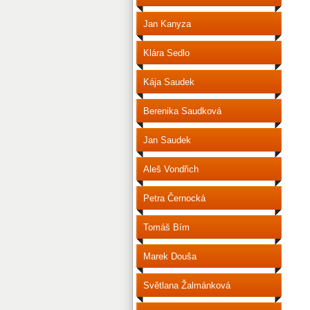
Jan Kanyza
Klára Sedlo
Kája Saudek
Berenika Saudková
Jan Saudek
Aleš Vondřich
Petra Černocká
Tomáš Bím
Marek Douša
Světlana Žalmánková