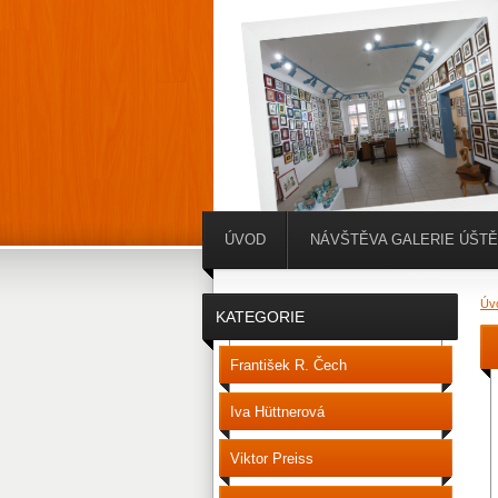
ÚVOD
NÁVŠTĚVA GALERIE ÚŠT
Úv
KATEGORIE
František R. Čech
Iva Hüttnerová
Viktor Preiss