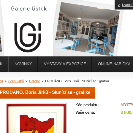
Úvodní
ĚK
NOVINKY
VÝSTAVY A EXPOZICE
ONLINE NABÍDKA
od
>
Boris Jirků
>
Grafiky
>
PRODÁNO. Boris Jirků - Slunící se - grafika
PRODÁNO. Boris Jirků - Slunící se - grafika
Kód produktu:
AD377
3 800
Vaše cena: