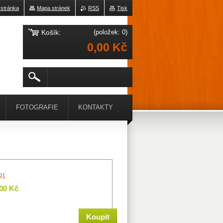
 stránka
Mapa stránek
RSS
Tisk
Košík:
(položek: 0)
0,00 Kč
FOTOGRAFIE
KONTAKTY
91
,00 Kč