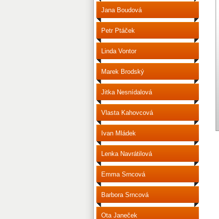
Jana Boudová
Petr Ptáček
Linda Vontor
Marek Brodský
Jitka Nesnídalová
Vlasta Kahovcová
Ivan Mládek
Lenka Navrátilová
Emma Srncová
Barbora Srncová
Ota Janeček