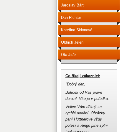
Jaroslav Bártl
Dan Richter
Kateřina Sidonová
Oldřich Jelen
Ota Jirák
Co říkají zákazníci:
"Dobrý den,
Balíček od Vás právě
dorazil.
Vše je v pořádku.
Velice Vám děkuji za
rychlé dodání.
Obrázky
paní Hüttnerové vždy
potěší a Ringo plně splní
funkci recese.