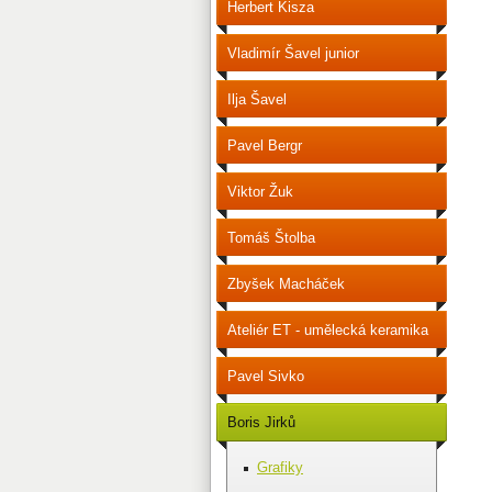
Herbert Kisza
Vladimír Šavel junior
Ilja Šavel
Pavel Bergr
Viktor Žuk
Tomáš Štolba
Zbyšek Macháček
Ateliér ET - umělecká keramika
Pavel Sivko
Boris Jirků
Grafiky