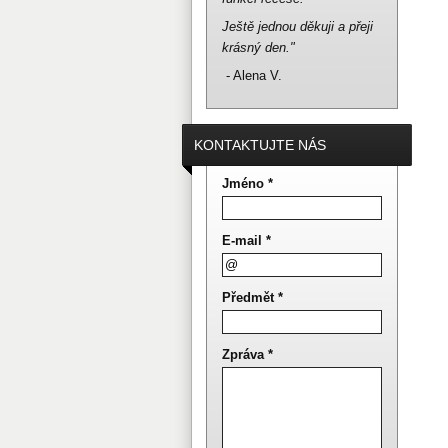
Ještě jednou děkuji a přeji
krásný den."
- Alena V.
KONTAKTUJTE NÁS
Jméno *
E-mail *
Předmět *
Zpráva *