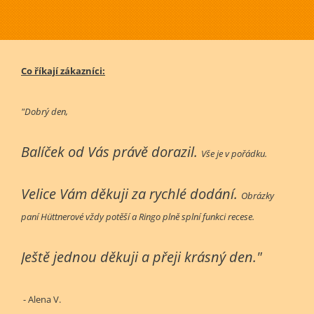
Co říkají zákazníci:
"Dobrý den,
Balíček od Vás právě dorazil.
Vše je v pořádku.
Velice Vám děkuji za rychlé dodání.
Obrázky
paní Hüttnerové vždy potěší a Ringo plně splní funkci recese.
Ještě jednou děkuji a přeji krásný den."
- Alena V.