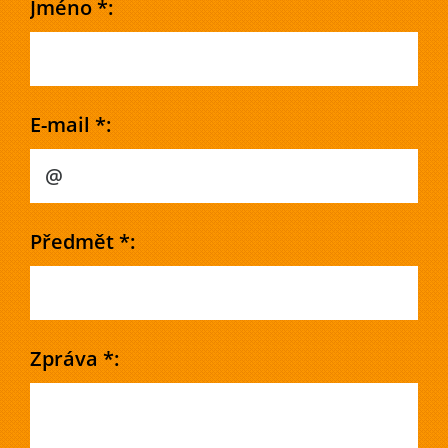
Jméno *:
E-mail *:
Předmět *:
Zpráva *: