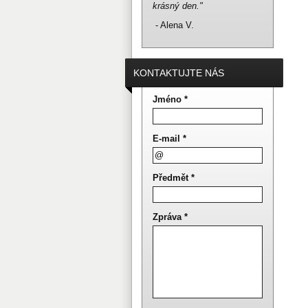
krásný den."
- Alena V.
KONTAKTUJTE NÁS
Jméno *
E-mail *
Předmět *
Zpráva *