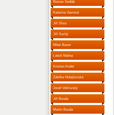
Roman Sedlák
Katarína Vavrová
Jiří Slíva
Jiří Suchý
Milan Bauer
Luboš Malina
Kristian Kodet
Zdeňka Holejšovská
Josef Velčovský
Jiří Bouda
Martin Bouda