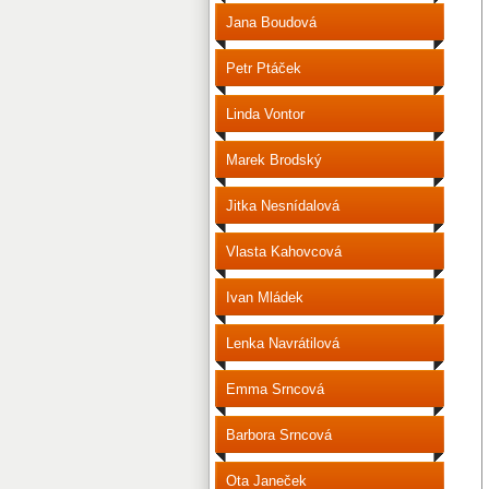
Jana Boudová
Petr Ptáček
Linda Vontor
Marek Brodský
Jitka Nesnídalová
Vlasta Kahovcová
Ivan Mládek
Lenka Navrátilová
Emma Srncová
Barbora Srncová
Ota Janeček