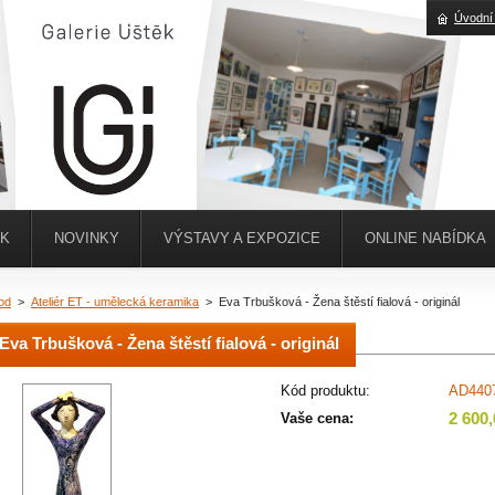
Úvodní
ĚK
NOVINKY
VÝSTAVY A EXPOZICE
ONLINE NABÍDKA
od
>
Ateliér ET - umělecká keramika
>
Eva Trbušková - Žena štěstí fialová - originál
Eva Trbušková - Žena štěstí fialová - originál
Kód produktu:
AD440
2 600
Vaše cena: