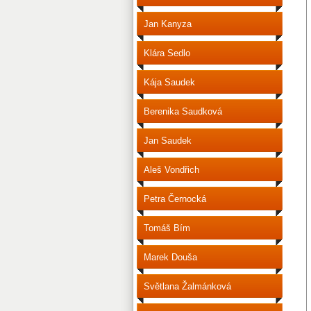
Jan Kanyza
Klára Sedlo
Kája Saudek
Berenika Saudková
Jan Saudek
Aleš Vondřich
Petra Černocká
Tomáš Bím
Marek Douša
Světlana Žalmánková