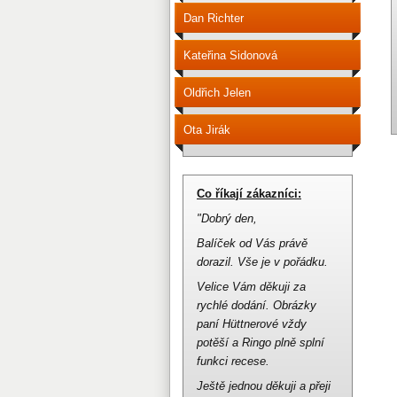
Dan Richter
Kateřina Sidonová
Oldřich Jelen
Ota Jirák
Co říkají zákazníci:
"Dobrý den,
Balíček od Vás právě
dorazil.
Vše je v pořádku.
Velice Vám děkuji za
rychlé dodání.
Obrázky
paní Hüttnerové vždy
potěší a Ringo plně splní
funkci recese.
Ještě jednou děkuji a přeji