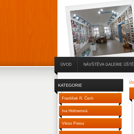
ÚVOD
NÁVŠTĚVA GALERIE ÚŠT
Úv
KATEGORIE
František R. Čech
Iva Hüttnerová
Viktor Preiss