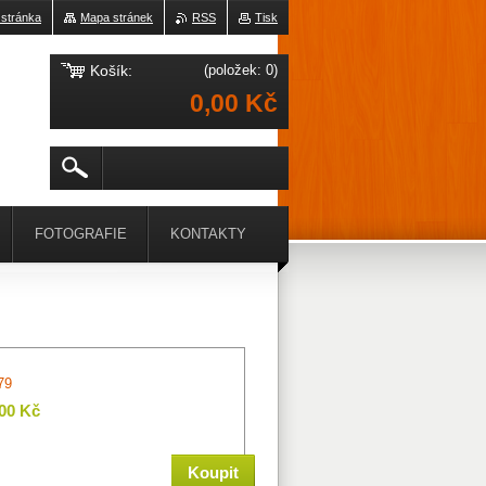
 stránka
Mapa stránek
RSS
Tisk
Košík:
(položek: 0)
0,00 Kč
FOTOGRAFIE
KONTAKTY
79
,00 Kč