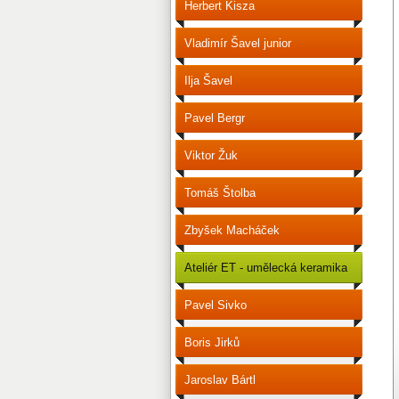
Herbert Kisza
Vladimír Šavel junior
Ilja Šavel
Pavel Bergr
Viktor Žuk
Tomáš Štolba
Zbyšek Macháček
Ateliér ET - umělecká keramika
Pavel Sivko
Boris Jirků
Jaroslav Bártl