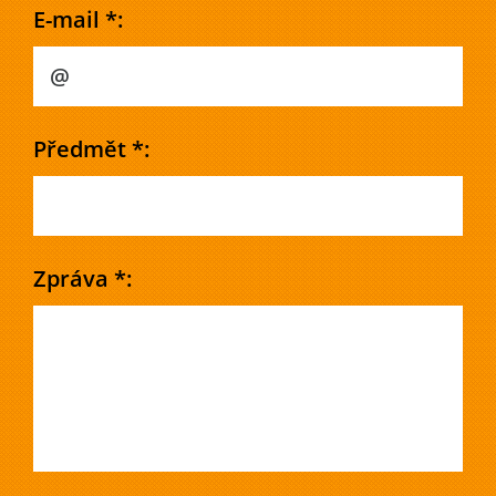
E-mail *:
Předmět *:
Zpráva *: