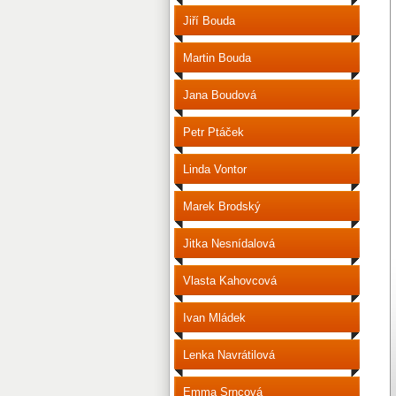
Jiří Bouda
Martin Bouda
Jana Boudová
Petr Ptáček
Linda Vontor
Marek Brodský
Jitka Nesnídalová
Vlasta Kahovcová
Ivan Mládek
Lenka Navrátilová
Emma Srncová