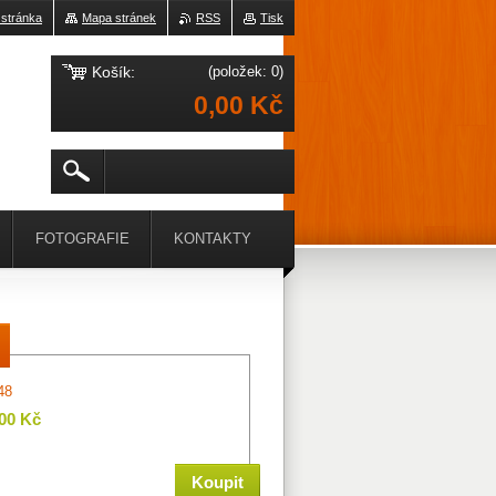
 stránka
Mapa stránek
RSS
Tisk
Košík:
(položek: 0)
0,00 Kč
FOTOGRAFIE
KONTAKTY
48
,00 Kč