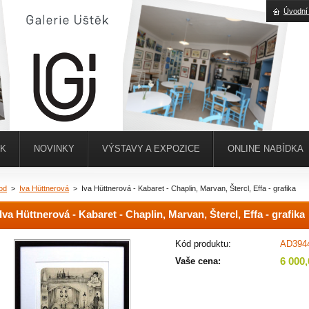
Úvodní
ĚK
NOVINKY
VÝSTAVY A EXPOZICE
ONLINE NABÍDKA
od
>
Iva Hüttnerová
>
Iva Hüttnerová - Kabaret - Chaplin, Marvan, Štercl, Effa - grafika
Iva Hüttnerová - Kabaret - Chaplin, Marvan, Štercl, Effa - grafika
Kód produktu:
AD394
6 000
Vaše cena: