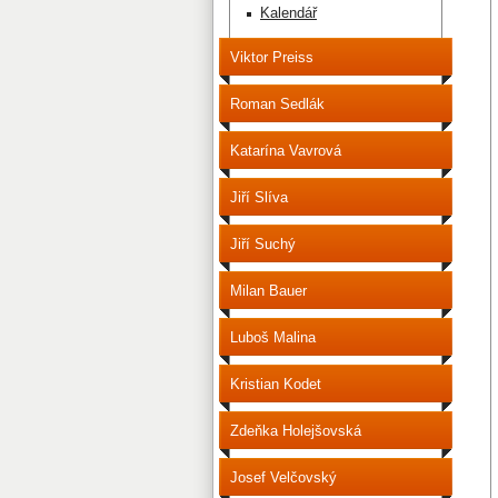
Kalendář
Viktor Preiss
Roman Sedlák
Katarína Vavrová
Jiří Slíva
Jiří Suchý
Milan Bauer
Luboš Malina
Kristian Kodet
Zdeňka Holejšovská
Josef Velčovský