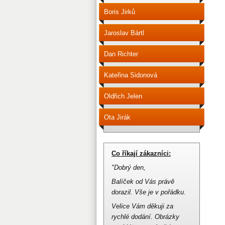
Boris Jirků
Jaroslav Bártl
Dan Richter
Kateřina Sidonová
Oldřich Jelen
Ota Jirák
Co říkají zákazníci:
"Dobrý den,
Balíček od Vás právě
dorazil.
Vše je v pořádku.
Velice Vám děkuji za
rychlé dodání.
Obrázky