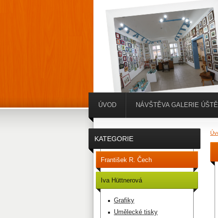
ÚVOD
NÁVŠTĚVA GALERIE ÚŠT
Úv
KATEGORIE
František R. Čech
Iva Hüttnerová
Grafiky
Umělecké tisky