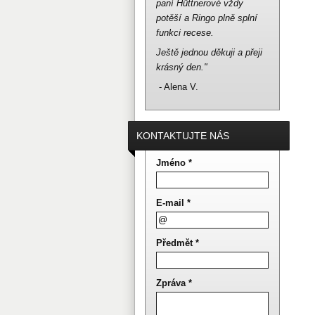
paní Hüttnerové vždy
potěší a Ringo plně splní
funkci recese.
Ještě jednou děkuji a přeji
krásný den."
- Alena V.
KONTAKTUJTE NÁS
Jméno *
E-mail *
Předmět *
Zpráva *