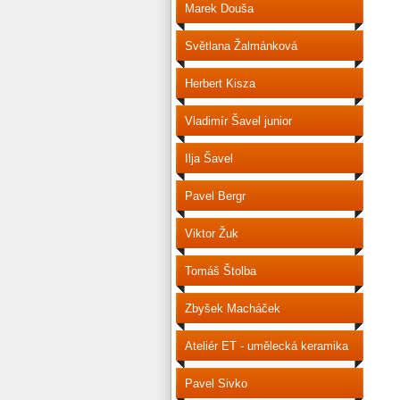
Marek Douša
Světlana Žalmánková
Herbert Kisza
Vladimír Šavel junior
Ilja Šavel
Pavel Bergr
Viktor Žuk
Tomáš Štolba
Zbyšek Macháček
Ateliér ET - umělecká keramika
Pavel Sivko