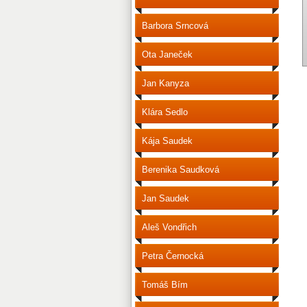
Barbora Srncová
Ota Janeček
Jan Kanyza
Klára Sedlo
Kája Saudek
Berenika Saudková
Jan Saudek
Aleš Vondřich
Petra Černocká
Tomáš Bím