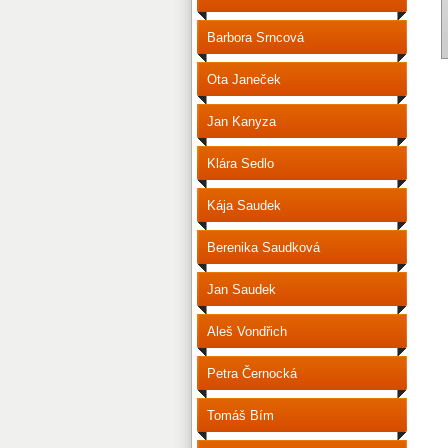
Barbora Srncová
Ota Janeček
Jan Kanyza
Klára Sedlo
Kája Saudek
Berenika Saudková
Jan Saudek
Aleš Vondřich
Petra Černocká
Tomáš Bím