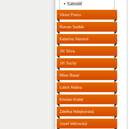
Kalendář
Viktor Preiss
Roman Sedlák
Katarína Vavrová
Jiří Slíva
Jiří Suchý
Milan Bauer
Luboš Malina
Kristian Kodet
Zdeňka Holejšovská
Josef Velčovský