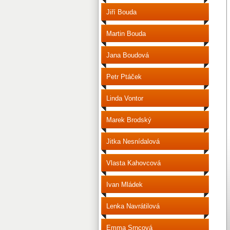
Jiří Bouda
Martin Bouda
Jana Boudová
Petr Ptáček
Linda Vontor
Marek Brodský
Jitka Nesnídalová
Vlasta Kahovcová
Ivan Mládek
Lenka Navrátilová
Emma Srncová