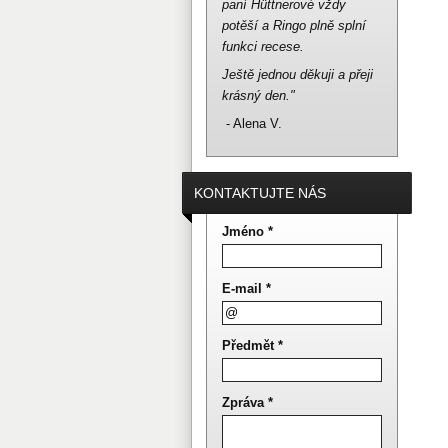
paní Hüttnerové vždy
potěší a Ringo plně splní
funkci recese.
Ještě jednou děkuji a přeji
krásný den."
- Alena V.
KONTAKTUJTE NÁS
Jméno *
E-mail *
Předmět *
Zpráva *