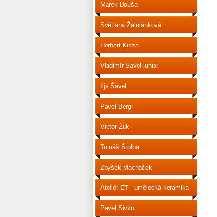
Marek Douša
Světlana Žalmánková
Herbert Kisza
Vladimír Šavel junior
Ilja Šavel
Pavel Bergr
Viktor Žuk
Tomáš Štolba
Zbyšek Macháček
Ateliér ET - umělecká keramika
Pavel Sivko