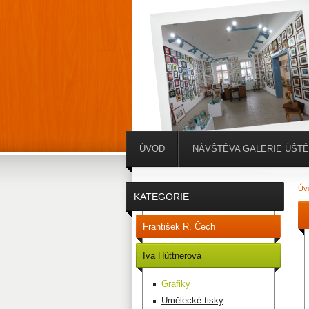
ÚVOD
NÁVŠTĚVA GALERIE ÚŠT
Úv
KATEGORIE
František R. Čech
Iva Hüttnerová
Grafiky
Umělecké tisky