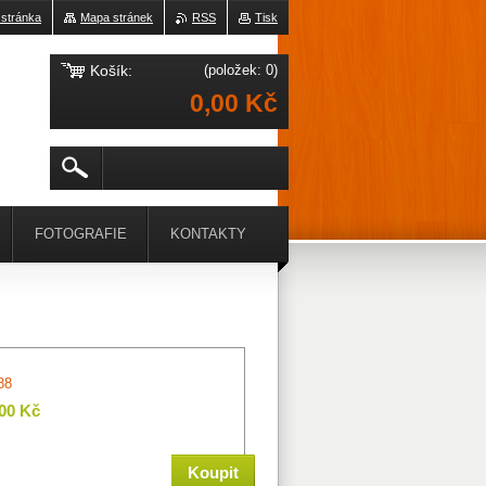
 stránka
Mapa stránek
RSS
Tisk
Košík:
(položek: 0)
0,00 Kč
FOTOGRAFIE
KONTAKTY
88
,00 Kč