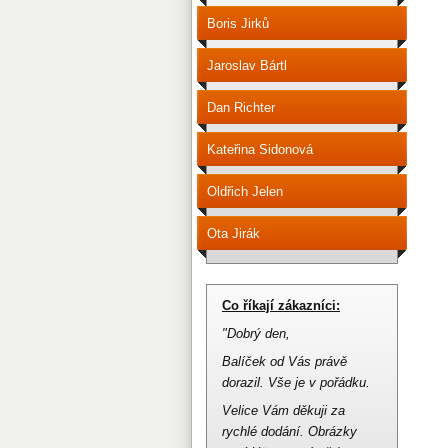
Boris Jirků
Jaroslav Bártl
Dan Richter
Kateřina Sidonová
Oldřich Jelen
Ota Jirák
Co říkají zákazníci:
"Dobrý den,
Balíček od Vás právě
dorazil.
Vše je v pořádku.
Velice Vám děkuji za
rychlé dodání.
Obrázky