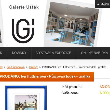
Úvodní
ĚK
NOVINKY
VÝSTAVY A EXPOZICE
ONLINE NABÍDKA
od
>
Iva Hüttnerová
>
Grafiky
>
PRODÁNO. Iva Hüttnerová - Půjčovna loděk - grafika
PRODÁNO. Iva Hüttnerová - Půjčovna loděk - grafika
Kód produktu:
AD429
6 000
Vaše cena: