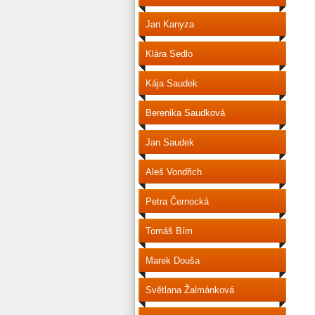
Jan Kanyza
Klára Sedlo
Kája Saudek
Berenika Saudková
Jan Saudek
Aleš Vondřich
Petra Černocká
Tomáš Bím
Marek Douša
Světlana Žalmánková