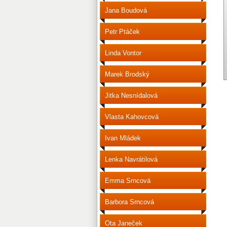
Jana Boudová
Petr Ptáček
Linda Vontor
Marek Brodský
Jitka Nesnídalová
Vlasta Kahovcová
Ivan Mládek
Lenka Navrátilová
Emma Srncová
Barbora Srncová
Ota Janeček