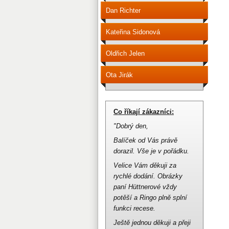
Dan Richter
Kateřina Sidonová
Oldřich Jelen
Ota Jirák
Co říkají zákazníci:
"Dobrý den,
Balíček od Vás právě
dorazil.
Vše je v pořádku.
Velice Vám děkuji za
rychlé dodání.
Obrázky
paní Hüttnerové vždy
potěší a Ringo plně splní
funkci recese.
Ještě jednou děkuji a přeji