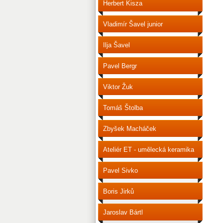
Herbert Kisza
Vladimír Šavel junior
Ilja Šavel
Pavel Bergr
Viktor Žuk
Tomáš Štolba
Zbyšek Macháček
Ateliér ET - umělecká keramika
Pavel Sivko
Boris Jirků
Jaroslav Bártl