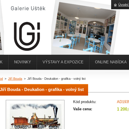
Úvodní
ĚK
NOVINKY
VÝSTAVY A EXPOZICE
ONLINE NABÍDKA
od
>
Jiří Bouda
>
Jiří Bouda - Deukalion - grafika - volný list
Jiří Bouda - Deukalion - grafika - volný list
Kód produktu:
AD193
1 200
Vaše cena: