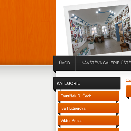
ÚVOD
NÁVŠTĚVA GALERIE ÚŠT
Úv
KATEGORIE
František R. Čech
Iva Hüttnerová
Viktor Preiss