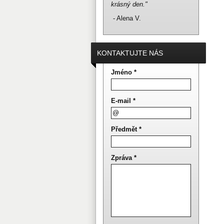
krásný den."
- Alena V.
KONTAKTUJTE NÁS
Jméno *
E-mail *
Předmět *
Zpráva *