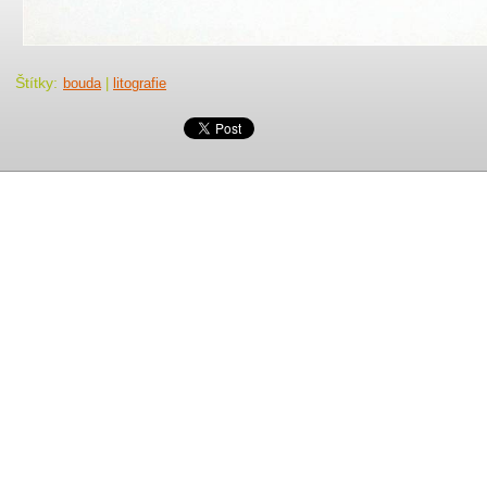
Štítky
:
bouda
|
litografie