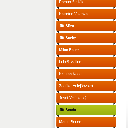
Roman Sedlák
Katarína Vavrová
Jiří Slíva
Jiří Suchý
Milan Bauer
Luboš Malina
Kristian Kodet
Zdeňka Holejšovská
Josef Velčovský
Jiří Bouda
Martin Bouda