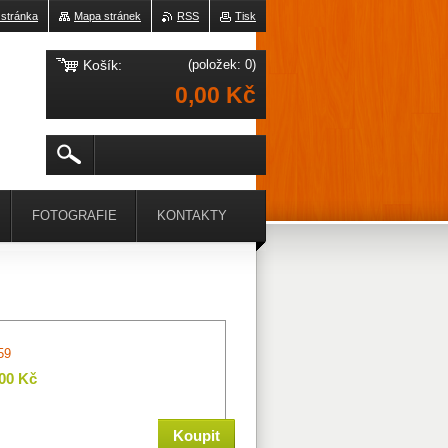
 stránka
Mapa stránek
RSS
Tisk
Košík:
(položek: 0)
0,00 Kč
FOTOGRAFIE
KONTAKTY
59
,00 Kč