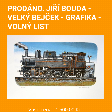
PRODÁNO. JIŘÍ BOUDA -
VELKÝ BEJČEK - GRAFIKA -
VOLNÝ LIST
Vaše cena:
1 500,00 Kč